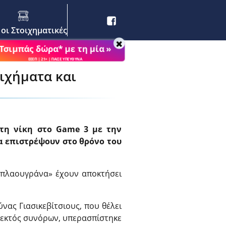
 οι Στοιχηματικές
Τσιμπάς δώρα* με τη μία »
)
ΕΕΕΠ | 21+ | ΠΑΙΞΕ ΥΠΕΥΘΥΝΑ
οιχήματα και
 τη νίκη στο Game 3 με την
να επιστρέψουν στο θρόνο του
«μπλαουγράνα» έχουν αποκτήσει
νας Γιασικεβίτσιους, που θέλει
ι εκτός συνόρων, υπερασπίστηκε