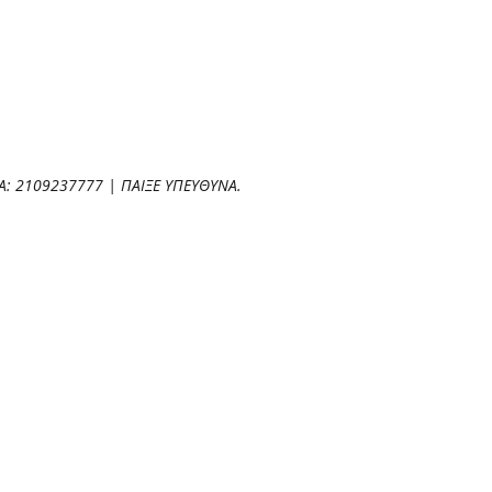
: 2109237777 | ΠΑΙΞΕ ΥΠΕΥΘΥΝΑ.