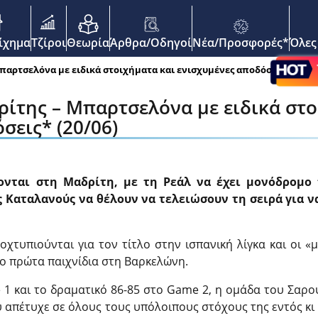
enu
οίχημα
Τζίροι
Θεωρία
Άρθρα/Οδηγοί
Νέα/Προσφορές*
Όλες
παρτσελόνα με ειδικά στοιχήματα και ενισχυμένες αποδόσεις* (20/06
ρίτης – Μπαρτσελόνα με ειδικά στ
σεις* (20/06)
ζονται στη Μαδρίτη, με τη Ρεάλ να έχει μονόδρομο
ς Καταλανούς να θέλουν να τελειώσουν τη σειρά για 
χτυπιούνται για τον τίτλο στην ισπανική λίγκα και οι 
ο πρώτα παιχνίδια στη Βαρκελώνη.
1 και το δραματικό 86-85 στο Game 2, η ομάδα του Σαρού
ου απέτυχε σε όλους τους υπόλοιπους στόχους της εντός κ