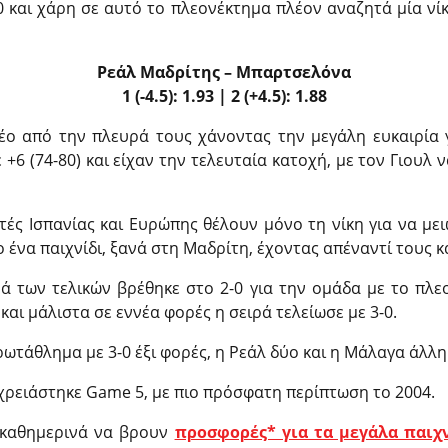
-0 και χάρη σε αυτό το πλεονέκτημα πλέον αναζητά μία νί
Ρεάλ Μαδρίτης – Μπαρτσελόνα
1 (-4.5): 1.93 | 2 (+4.5): 1.88
ο από την πλευρά τους χάνοντας την μεγάλη ευκαιρία γ
+6 (74-80) και είχαν την τελευταία κατοχή, με τον Γιουλ 
τές Ισπανίας και Ευρώπης θέλουν μόνο τη νίκη για να μ
ο ένα παιχνίδι, ξανά στη Μαδρίτη, έχοντας απέναντί τους 
ρά των τελικών βρέθηκε στο 2-0 για την ομάδα με το πλε
και μάλιστα σε εννέα φορές η σειρά τελείωσε με 3-0.
ωτάθλημα με 3-0 έξι φορές, η Ρεάλ δύο και η Μάλαγα άλλη
χρειάστηκε Game 5, με πιο πρόσφατη περίπτωση το 2004.
 καθημερινά να βρουν
προσφορές* για τα μεγάλα παιχ