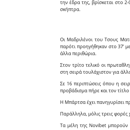
την έδρα της, βρίσκεται στο 2
σκήπτρα.
Οι Μαδριλένοι του Τσους Ματέ
παρότι προηγήθηκαν στο 37’ με 
άλλα περιθώρια.
Στον τρίτο τελικό οι πρωταθλη
στη σειρά τουλάχιστον για άλλ
Σε 16 περιπτώσεις όπου η σει
προβάδισμα πήρε και τον τίτλο 
Η Μπάρτσα έχει πανηγυρίσει πρ
Παράλληλα, μόλις τρεις φορές 
Τα μέλη της Novibet μπορούν