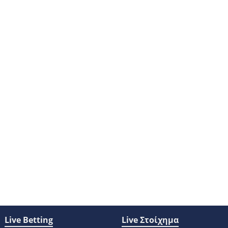
Live Betting
Live Στοίχημα