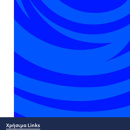
Χρήσιμα Links