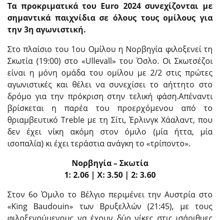
Τα προκριματικά του Euro 2024 συνεχίζονται με
σημαντικά παιχνίδια σε όλους τους ομίλους για
την 3η αγωνιστική.
Στο πλαίσιο του 1ου Ομίλου η Νορβηγία φιλοξενεί τη
Σκωτία (19:00) στο «Ullevall» του Όσλο. Οι Σκωτσέζοι
είναι η μόνη ομάδα του ομίλου με 2/2 στις πρώτες
αγωνιστικές και θέλει να συνεχίσει το αήττητο στο
δρόμο για την πρόκριση στην τελική φάση.Απέναντι
βρίσκεται η παρέα του προερχόμενου από το
θριαμβευτικό Treble με τη Σίτι, Έρλινγκ Χάαλαντ, που
δεν έχει νίκη ακόμη στον όμιλο (μία ήττα, μία
ισοπαλία) κι έχει τεράστια ανάγκη το «τρίποντο».
Νορβηγία – Σκωτία
1: 2.06 | X: 3.50 | 2: 3.60
Στον 6ο Όμιλο το Βέλγιο περιμένει την Αυστρία στο
«King Baudouin» των Βρυξελλών (21:45), με τους
φιλοξενούμενους να έχουν δύο νίκες στις ισάριθμες