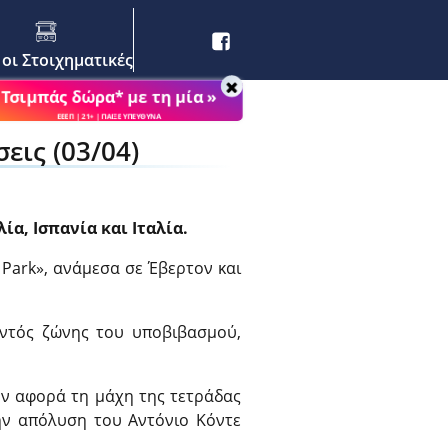
 οι Στοιχηματικές
Τσιμπάς δώρα* με τη μία »
ΕΕΕΠ | 21+ | ΠΑΙΞΕ ΥΠΕΥΘΥΝΑ
εις (03/04)
α, Ισπανία και Ιταλία.
 Park», ανάμεσα σε Έβερτον και
εντός ζώνης του υποβιβασμού,
ον αφορά τη μάχη της τετράδας
ην απόλυση του Αντόνιο Κόντε