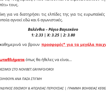
πίτι» τους.
νίκη για να διατηρήσει τις ελπίδες της για τις ευρωπαϊκέ
οποία αγνοεί εδώ και 6 αγωνιστικές.
Βαλένθια – Ράγιο Βαγιεκάνο
1: 2.33 |
X
: 3.25 | 2: 3.80
 καθημερινά να βρουν
προσφορές* για τα μεγάλα παιχ
ρωταθλήματα
όπως θα ήθελες να είναι…
ΘΕΣΙΜΟΙ ΣΤΟ NOVIBET.GR/INFO/OROI
ΠΟΙΗΘΟΥΝ ΑΝΑ ΠΑΣΑ ΣΤΙΓΜΗ
ΙΝΔΥΝΟΣ ΕΘΙΣΜΟΥ & ΑΠΩΛΕΙΑΣ ΠΕΡΙΟΥΣΙΑΣ | ΓΡΑΜΜΗ ΒΟΗΘΕΙΑΣ ΚΕΘΕΑ