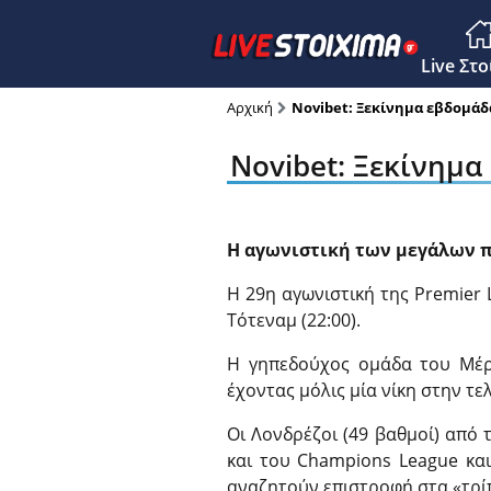
Main M
Live Στ
Αρχική
Novibet: Ξεκίνημα εβδομάδα
Novibet: Ξεκίνημα
Η αγωνιστική των μεγάλων πρ
Η 29η αγωνιστική της Premier 
Τότεναμ (22:00).
Η γηπεδούχος ομάδα του Μέρσ
έχοντας μόλις μία νίκη στην τ
Οι Λονδρέζοι (49 βαθμοί) από
και του Champions League κα
αναζητούν επιστροφή στα «τρί