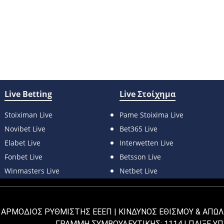
Live Betting
Live Στοίχημα
Stoiximan Live
Pame Stoixima Live
Novibet Live
Bet365 Live
Elabet Live
Interwetten Live
Fonbet Live
Betsson Live
Winmasters Live
Netbet Live
| ΑΡΜΟΔΙΟΣ ΡΥΘΜΙΣΤΗΣ ΕΕΕΠ | ΚΙΝΔΥΝΟΣ ΕΘΙΣΜΟΥ & ΑΠΩΛ
ΓΡΑΜΜΗ ΣΥΜΒΟΥΛΕΥΤΙΚΗΣ: 1114 |
ΠΑΙΞΕ Υ