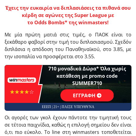
Έχεις την ευκαιρία να διπλασιάσεις τα πιθανά σου
κέρδη σε αγώνες της
Super
League με
το
Odds
Bombs* της
winmasters!
Με μία πρώτη ματιά στις τιμές, ο ΠΑΟΚ είναι το
ξεκάθαρο φαβορί στην τιμή του διπλασιασμού. Σχεδόν
διπλάσια η απόδοση του Παναθηναϊκού, στο 3.85, με
την ισοπαλία να προσφέρεται στο 3.55.
710 μοναδικά Δώρα* Όλα χωρίς
κατάθεση με promo code
SUMMER710
☆☆☆☆☆
★★★★★
ΕΓΓΡΑΦΗ
ΕΕΕΠ | 21+ | ΠΑΙΞΕ ΥΠΕΥΘΥΝΑ
Οι αγορές των γκολ έχουν πάντοτε την τιμητική τους
σε τέτοια παιχνίδια, καθώς η επιλογή σημείου δεν είναι
ό,τι πιο εύκολο. Το line στη winmasters τοποθετείται