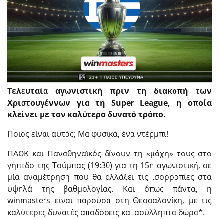
Τελευταία αγωνιστική πριν τη διακοπή των
Χριστουγέννων για τη Super League, η οποία
κλείνει με τον καλύτερο δυνατό τρόπο.
Ποιος είναι αυτός; Μα φυσικά, ένα ντέρμπι!
ΠΑΟΚ και Παναθηναϊκός δίνουν τη «μάχη» τους στο
γήπεδο της Τούμπας (19:30) για τη 15η αγωνιστική, σε
μία αναμέτρηση που θα αλλάξει τις ισορροπίες στα
υψηλά της βαθμολογίας. Και όπως πάντα, η
winmasters είναι παρούσα στη Θεσσαλονίκη, με τις
καλύτερες δυνατές αποδόσεις και ασύλληπτα δώρα*.