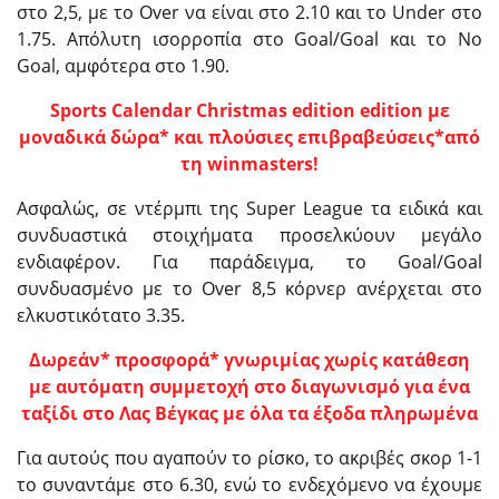
στο 2,5, με το Over να είναι στο 2.10 και το Under στο
1.75. Απόλυτη ισορροπία στο Goal/Goal και το No
Goal, αμφότερα στο 1.90.
Sports Calendar Christmas edition edition με
μοναδικά δώρα* και πλούσιες επιβραβεύσεις*από
τη winmasters!
Ασφαλώς, σε ντέρμπι της Super League τα ειδικά και
συνδυαστικά στοιχήματα προσελκύουν μεγάλο
ενδιαφέρον. Για παράδειγμα, το Goal/Goal
συνδυασμένο με το Over 8,5 κόρνερ ανέρχεται στο
ελκυστικότατο 3.35.
Δωρεάν* προσφορά* γνωριμίας χωρίς κατάθεση
με αυτόματη συμμετοχή στο διαγωνισμό για ένα
ταξίδι στο Λας Βέγκας με όλα τα έξοδα πληρωμένα
Για αυτούς που αγαπούν το ρίσκο, το ακριβές σκορ 1-1
το συναντάμε στο 6.30, ενώ το ενδεχόμενο να έχουμε