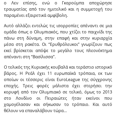
ο Λεν επίσης, ενώ ο Γκαρούμπα αποχώρησε
τραυματίας από τον ημιτελικό και η συμμετοχή του
παραμένει εξαιρετικά αμφίβολη.
Αυτό αλλάζει εντελώς τις ισορροπίες απέναντι σε μια
ομάδα όπως ο Ολυμπιακός, που χτίζει το παιχνίδι της
πάνω στη δύναμη, στην επαφή και στην κυριαρχία
μέσα στη ρακέτα. Οι “Ερυθρόλευκοι” γνωρίζουν πως
εκεί βρίσκεται απόψε το μεγάλο τους πλεονέκτημα
απέναντι στη “Βασίλισσα”.
Ο τελικός της Κυριακής κουβαλά και τεράστιο ιστορικό
βάρος. Η Ρεάλ έχει 11 ευρωπαϊκά τρόπαια, εκ των
οποίων οι τέσσερις είναι EuroLeague της σύγχρονης
εποχής. Τρεις φορές μάλιστα έχει στερήσει την
κορυφή από τον Ολυμπιακό σε τελικό, όμως το 2013
στο Λονδίνο οι Πειραιώτες ήταν εκείνοι που
χαμογέλασαν και σήκωσαν το τρόπαιο. Και αυτό
θέλουν να επαναλάβουν τώρα…