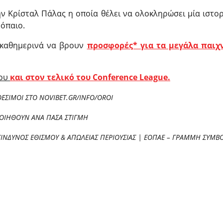
την Κρίσταλ Πάλας η οποία θέλει να ολοκληρώσει μία ιστορι
ρόπαιο.
 καθημερινά να βρουν
προσφορές* για τα μεγάλα παιχ
σου
και στον τελικό του Conference League.
ΘΕΣΙΜΟΙ ΣΤΟ NOVIBET.GR/INFO/OROI
ΠΟΙΗΘΟΥΝ ΑΝΑ ΠΑΣΑ ΣΤΙΓΜΗ
ΚΙΝΔΥΝΟΣ ΕΘΙΣΜΟΥ & ΑΠΩΛΕΙΑΣ ΠΕΡΙΟΥΣΙΑΣ | ΕΟΠΑΕ – ΓΡΑΜΜΗ ΣΥΜΒΟ