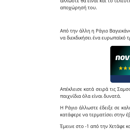
άλλωστε θα είναι και το τελευτ
αποχώρησή του.
Από την άλλη η Ράγιο Βαγιεκάνο
να διεκδικήσει ένα ευρωπαϊκό 
☆☆
★★
Απέκλεισε κατά σειρά τις Σαμσ
παιχνίδια όλα είναι δυνατά.
Η Ράγιο άλλωστε έδειξε σε καλ
κατάφερε να τερματίσει στην έ
Έμεινε στο -1 από την Χετάφε κ