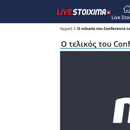
Main M
Live Στ
Αρχική
O τελικός του Conference L
O τελικός του Con