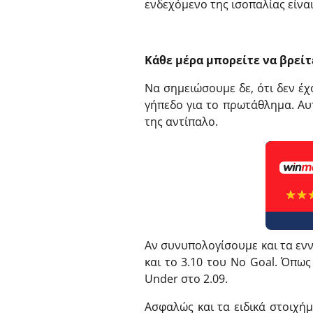
ενδεχόμενο της ισοπαλίας είναι
Κάθε μέρα μπορείτε να βρείτ
Να σημειώσουμε δε, ότι δεν έχ
γήπεδο για το πρωτάθλημα. Αυ
της αντίπαλο.
☆☆
★★
Αν συνυπολογίσουμε και τα ενν
και το 3.10 του No Goal. Όπως 
Under στο 2.09.
Ασφαλώς και τα ειδικά στοιχήμ