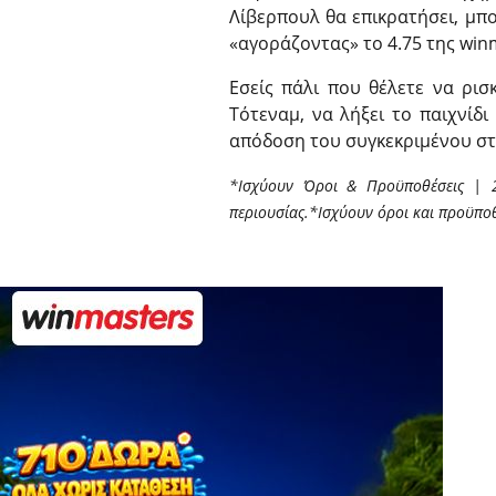
Λίβερπουλ θα επικρατήσει, μπο
«αγοράζοντας» το 4.75 της win
Εσείς πάλι που θέλετε να ρι
Τότεναμ, να λήξει το παιχνίδ
απόδοση του συγκεκριμένου στο
*Ισχύουν Όροι & Προϋποθέσεις | 2
περιουσίας.*Ισχύουν όροι και προϋπο