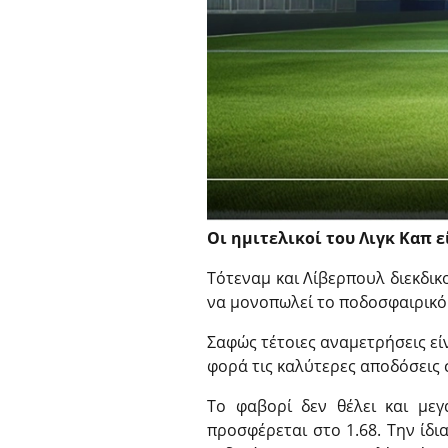
Οι ημιτελικοί του Λιγκ Καπ ε
Τότεναμ και Λίβερπουλ διεκδικ
να μονοπωλεί το ποδοσφαιρικό
Σαφώς τέτοιες αναμετρήσεις είν
φορά τις καλύτερες αποδόσεις σ
Το φαβορί δεν θέλει και με
προσφέρεται στο 1.68. Την ίδια