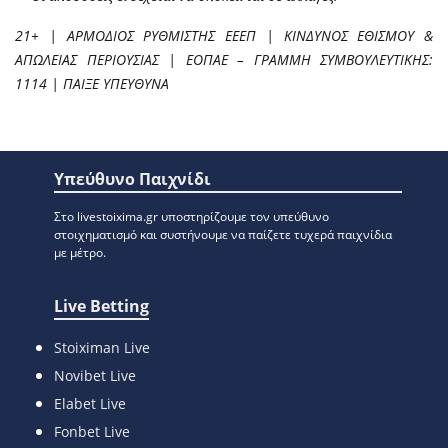
21+ | ΑΡΜΟΔΙΟΣ ΡΥΘΜΙΣΤΗΣ ΕΕΕΠ | ΚΙΝΔΥΝΟΣ ΕΘΙΣΜΟΥ &
ΑΠΩΛΕΙΑΣ ΠΕΡΙΟΥΣΙΑΣ | ΕΟΠΑΕ – ΓΡΑΜΜΗ ΣΥΜΒΟΥΛΕΥΤΙΚΗΣ:
1114 | ΠΑΙΞΕ ΥΠΕΥΘΥΝΑ
Υπεύθυνο Παιχνίδι
Στο livestoixima.gr υποστηρίζουμε τον υπεύθυνο
στοιχηματισμό και συστήνουμε να παίζετε τυχερά παιχνίδια
με μέτρο.
Live Betting
Stoiximan Live
Novibet Live
Elabet Live
Fonbet Live