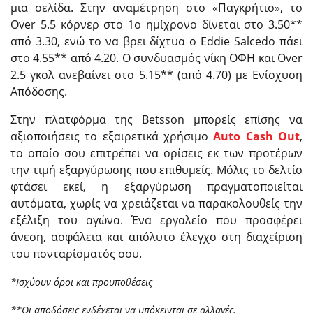
μια σελίδα. Στην αναμέτρηση στο «Παγκρήτιο», το
Over 5.5 κόρνερ στο 1ο ημίχρονο δίνεται στο 3.50**
από 3.30, ενώ το να βρει δίχτυα ο Eddie Salcedo πάει
στο 4.55** από 4.20. Ο συνδυασμός νίκη ΟΦΗ και Over
2.5 γκολ ανεβαίνει στο 5.15** (από 4.70) με Ενίσχυση
Απόδοσης.
Στην πλατφόρμα της Betsson μπορείς επίσης να
αξιοποιήσεις το εξαιρετικά χρήσιμο
Auto Cash Out
,
το οποίο σου επιτρέπει να ορίσεις εκ των προτέρων
την τιμή εξαργύρωσης που επιθυμείς. Μόλις το δελτίο
φτάσει εκεί, η εξαργύρωση πραγματοποιείται
αυτόματα, χωρίς να χρειάζεται να παρακολουθείς την
εξέλιξη του αγώνα. Ένα εργαλείο που προσφέρει
άνεση, ασφάλεια και απόλυτο έλεγχο στη διαχείριση
του πονταρίσματός σου.
*Ισχύουν όροι και προϋποθέσεις
**Οι αποδόσεις ενδέχεται να υπόκεινται σε αλλαγές.