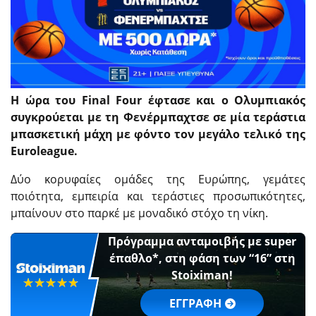
Η ώρα του Final Four έφτασε και ο Ολυμπιακός
συγκρούεται με τη Φενέρμπαχτσε σε μία τεράστια
μπασκετική μάχη με φόντο τον μεγάλο τελικό της
Euroleague.
Δύο κορυφαίες ομάδες της Ευρώπης, γεμάτες
ποιότητα, εμπειρία και τεράστιες προσωπικότητες,
μπαίνουν στο παρκέ με μοναδικό στόχο τη νίκη.
Πρόγραμμα ανταμοιβής με super
έπαθλο*, στη φάση των “16” στη
Stoiximan!
☆☆☆☆☆
★★★★★
EΓΓΡΑΦΗ