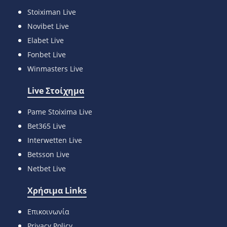
Stoiximan Live
Novibet Live
Elabet Live
Fonbet Live
Winmasters Live
Live Στοίχημα
Pame Stoixima Live
Bet365 Live
Interwetten Live
Betsson Live
Netbet Live
Χρήσιμα Links
Επικοινωνία
Privacy Policy