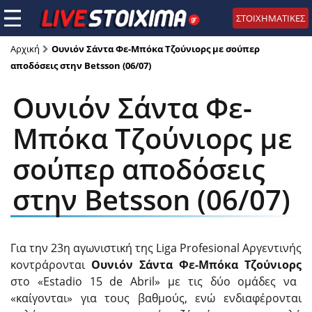
ΣΤΟΙΧΗΜΑΤΙΚΕΣ
Αρχική
Ουνιόν Σάντα Φε-Μπόκα Τζούνιορς με σούπερ
αποδόσεις στην Betsson (06/07)
Ουνιόν Σάντα Φε-
Μπόκα Τζούνιορς με
σούπερ αποδόσεις
στην Betsson (06/07)
Για την 23η αγωνιστική της Liga Profesional Αργεντινής
κοντράρονται
Ουνιόν Σάντα Φε-Μπόκα Τζούνιορς
στο «Estadio 15 de Abril» με τις δύο ομάδες να
«καίγονται» για τους βαθμούς, ενώ ενδιαφέρονται