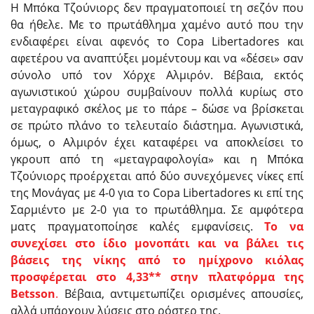
Η Μπόκα Τζούνιορς δεν πραγματοποιεί τη σεζόν που
θα ήθελε. Με το πρωτάθλημα χαμένο αυτό που την
ενδιαφέρει είναι αφενός το Copa Libertadores και
αφετέρου να αναπτύξει μομέντουμ και να «δέσει» σαν
σύνολο υπό τον Χόρχε Αλμιρόν. Βέβαια, εκτός
αγωνιστικού χώρου συμβαίνουν πολλά κυρίως στο
μεταγραφικό σκέλος με το πάρε – δώσε να βρίσκεται
σε πρώτο πλάνο το τελευταίο διάστημα. Αγωνιστικά,
όμως, ο Αλμιρόν έχει καταφέρει να αποκλείσει το
γκρουπ από τη «μεταγραφολογία» και η Μπόκα
Τζούνιορς προέρχεται από δύο συνεχόμενες νίκες επί
της Μονάγας με 4-0 για το Copa Libertadores κι επί της
Σαρμιέντο με 2-0 για το πρωτάθλημα. Σε αμφότερα
ματς πραγματοποίησε καλές εμφανίσεις.
Το να
συνεχίσει στο ίδιο μονοπάτι και να βάλει τις
βάσεις της νίκης από το ημίχρονο κιόλας
προσφέρεται στο 4,33** στην πλατφόρμα της
Betsson
.
Βέβαια, αντιμετωπίζει ορισμένες απουσίες,
αλλά υπάρχουν λύσεις στο ρόστερ της.