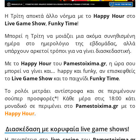
Η Τρίτη αποκτά άλλο νόημα με το
Happy Hour
στο
Live Game Show
,
Funky Time
!
Μπορεί η Τρίτη να μοιάζει μια ακόμα συνηθισμένη
ημέρα στο ημερολόγιο της εβδομάδας, αλλά
υπάρχουν αρκετοί τρόποι για να γίνει διασκεδαστική.
Με το
Happy Hour
του
Pamestoixima.gr
, η ώρα σου
μπορεί να γίνει και… happy και funky, αν επισκεφθείς
το
Live Game Show
και το παιχνίδι
Funky Time
.
Το ρολόι μετράει αντίστροφα και σε περιμένουν
σούπερ προσφορές*! Κάθε μέρα στις 18:00 κάτι
μοναδικό σε περιμένει στο
Pamestoixima.gr
με το
Happy Hour
.
Διασκέδαση με κορυφαία live game shows!
Η περιπέτεια στο
live casino
του
Pamestoixima.gr