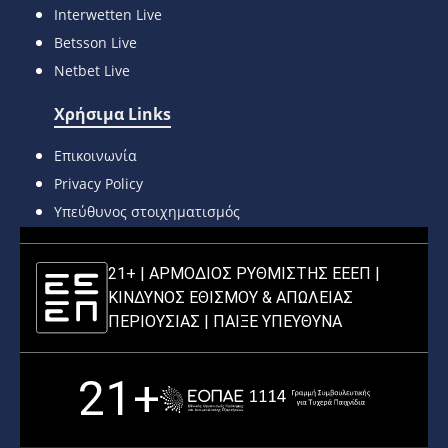
Interwetten Live
Betsson Live
Netbet Live
Χρήσιμα Links
Επικοινωνία
Privacy Policy
Υπεύθυνος στοιχηματισμός
21+ | ΑΡΜΟΔΙΟΣ ΡΥΘΜΙΣΤΗΣ ΕΕΕΠ |
ΚΙΝΔΥΝΟΣ ΕΘΙΣΜΟΥ & ΑΠΩΛΕΙΑΣ
ΠΕΡΙΟΥΣΙΑΣ |
ΠΑΙΞΕ ΥΠΕΥΘΥΝΑ
21+