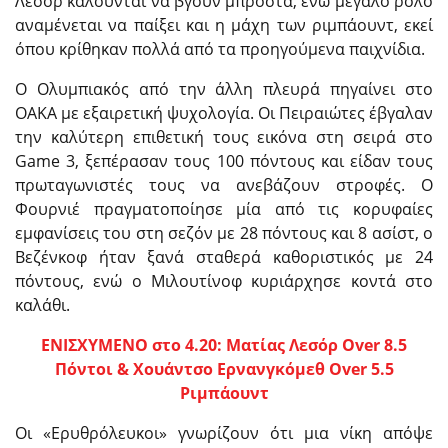
Λεσόρ καλούνται να βγουν μπροστά, ενώ μεγάλο ρόλο
αναμένεται να παίξει και η μάχη των ριμπάουντ, εκεί
όπου κρίθηκαν πολλά από τα προηγούμενα παιχνίδια.
Ο Ολυμπιακός από την άλλη πλευρά πηγαίνει στο
ΟΑΚΑ με εξαιρετική ψυχολογία. Οι Πειραιώτες έβγαλαν
την καλύτερη επιθετική τους εικόνα στη σειρά στο
Game 3, ξεπέρασαν τους 100 πόντους και είδαν τους
πρωταγωνιστές τους να ανεβάζουν στροφές. Ο
Φουρνιέ πραγματοποίησε μία από τις κορυφαίες
εμφανίσεις του στη σεζόν με 28 πόντους και 8 ασίστ, ο
Βεζένκοφ ήταν ξανά σταθερά καθοριστικός με 24
πόντους, ενώ ο Μιλουτίνοφ κυριάρχησε κοντά στο
καλάθι.
ΕΝΙΣΧΥΜΕΝΟ στο 4.20:
Ματίας Λεσόρ Over 8.5
Πόντοι & Χουάντσο Ερνανγκόμεθ Over 5.5
Ριμπάουντ
Οι «Ερυθρόλευκοι» γνωρίζουν ότι μια νίκη απόψε