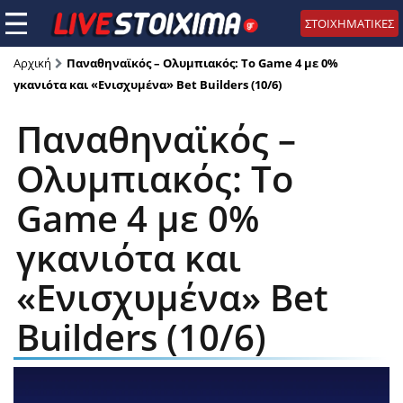
ΣΤΟΙΧΗΜΑΤΙΚΕΣ
Αρχική
Παναθηναϊκός – Ολυμπιακός: Το Game 4 με 0%
γκανιότα και «Ενισχυμένα» Bet Builders (10/6)
Παναθηναϊκός –
Ολυμπιακός: Το
Game 4 με 0%
γκανιότα και
«Ενισχυμένα» Bet
Builders (10/6)