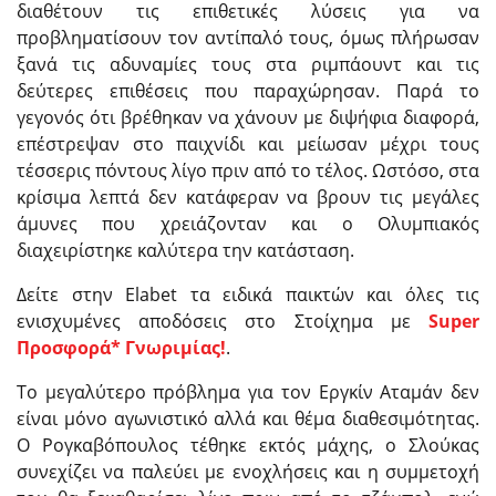
διαθέτουν τις επιθετικές λύσεις για να
προβληματίσουν τον αντίπαλό τους, όμως πλήρωσαν
ξανά τις αδυναμίες τους στα ριμπάουντ και τις
δεύτερες επιθέσεις που παραχώρησαν. Παρά το
γεγονός ότι βρέθηκαν να χάνουν με διψήφια διαφορά,
επέστρεψαν στο παιχνίδι και μείωσαν μέχρι τους
τέσσερις πόντους λίγο πριν από το τέλος. Ωστόσο, στα
κρίσιμα λεπτά δεν κατάφεραν να βρουν τις μεγάλες
άμυνες που χρειάζονταν και ο Ολυμπιακός
διαχειρίστηκε καλύτερα την κατάσταση.
Δείτε στην Elabet τα ειδικά παικτών και όλες τις
ενισχυμένες αποδόσεις στο Στοίχημα
με
Super
Προσφορά* Γνωριμίας!
.
Το μεγαλύτερο πρόβλημα για τον Εργκίν Αταμάν δεν
είναι μόνο αγωνιστικό αλλά και θέμα διαθεσιμότητας.
Ο Ρογκαβόπουλος τέθηκε εκτός μάχης, ο Σλούκας
συνεχίζει να παλεύει με ενοχλήσεις και η συμμετοχή