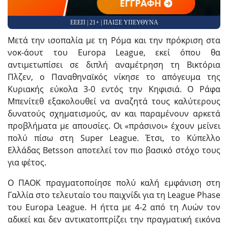
ΕΓΓΡΑΦΗ
ΕΕΕΠ | 21+ | ΠΑΙΞΕ ΥΠΕΥΘΥΝΑ
Μετά την ισοπαλία με τη Ρόμα και την πρόκριση στα
νοκ-άουτ του Europa League, εκεί όπου θα
αντιμετωπίσει σε διπλή αναμέτρηση τη Βικτόρια
Πλζεν, ο Παναθηναϊκός νίκησε το απόγευμα της
Κυριακής εύκολα 3-0 εντός την Κηφισιά. Ο Ράφα
Μπενίτεθ εξακολουθεί να αναζητά τους καλύτερους
δυνατούς σχηματισμούς, αν και παραμένουν αρκετά
προβλήματα με απουσίες. Οι «πράσινοι» έχουν μείνει
πολύ πίσω στη Super League. Έτσι, το Κύπελλο
Ελλάδας Betsson αποτελεί τον πιο βασικό στόχο τους
για φέτος.
Ο ΠΑΟΚ πραγματοποίησε πολύ καλή εμφάνιση στη
Γαλλία στο τελευταίο του παιχνίδι για τη League Phase
του Europa League. Η ήττα με 4-2 από τη Λυών τον
αδικεί και δεν αντικατοπτρίζει την πραγματική εικόνα