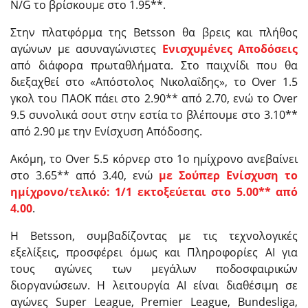
N/G το βρίσκουμε στο 1.95**.
Στην πλατφόρμα της Betsson θα βρεις και πλήθος
αγώνων με ασυναγώνιστες
Ενισχυμένες Αποδόσεις
από διάφορα πρωταθλήματα. Στο παιχνίδι που θα
διεξαχθεί στο «Απόστολος Νικολαΐδης», το Over 1.5
γκολ του ΠΑΟΚ πάει στο 2.90** από 2.70, ενώ το Over
9.5 συνολικά σουτ στην εστία το βλέπουμε στο 3.10**
από 2.90 με την Ενίσχυση Απόδοσης.
Ακόμη, το Over 5.5 κόρνερ στο 1ο ημίχρονο ανεβαίνει
στο 3.65** από 3.40, ενώ
με Σούπερ Ενίσχυση το
ημίχρονο/τελικό: 1/1 εκτοξεύεται στο 5.00** από
4.00
.
Η Betsson, συμβαδίζοντας με τις τεχνολογικές
εξελίξεις, προσφέρει όμως και Πληροφορίες AI για
τους αγώνες των μεγάλων ποδοσφαιρικών
διοργανώσεων. Η λειτουργία ΑΙ είναι διαθέσιμη σε
αγώνες Super League, Premier League, Bundesliga,