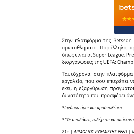
☆☆
★★
Στην πλατφόρμα της Betsson 
πρωταθλήματα. Παράλληλα, πρ
όπως είναι οι Super League, Prem
διοργανώσεις της UEFA: Champi
Ταυτόχρονα, στην πλατφόρμα 
εργαλείο, που σου επιτρέπει ν
εκεί, η εξαργύρωση πραγματοπ
δυνατότητα που προσφέρει άνε
*Ισχύουν όροι και προϋποθέσεις
**Οι αποδόσεις ενδέχεται να υπόκειντα
21+ | ΑΡΜΟΔΙΟΣ ΡΥΘΜΙΣΤΗΣ ΕΕΕΠ | 