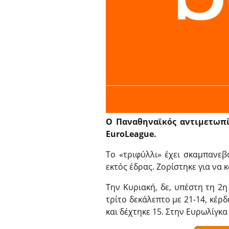
Ο Παναθηναϊκός αντιμετωπί
EuroLeague.
Το «τριφύλλι» έχει σκαμπανε
εκτός έδρας. Ζορίστηκε για να 
Την Κυριακή, δε, υπέστη τη 2
τρίτο δεκάλεπτο με 21-14, κέρ
και δέχτηκε 15. Στην Ευρωλίγκα 