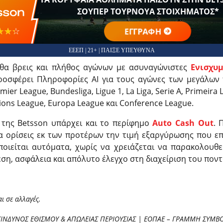
ΣΟΥΠΕΡ ΤΟΥΡΝΟΥΑ ΣΤΟΙΧΗΜΑΤΟΣ*
☆☆☆
★★★
ΕΓΓΡΑΦΗ
ΕΕΕΠ | 21+ | ΠΑΙΞΕ ΥΠΕΥΘΥΝΑ
θα βρεις και πλήθος αγώνων με ασυναγώνιστες
Ενισχυ
οσφέρει Πληροφορίες AI για τους αγώνες των μεγάλων
ier League, Bundesliga, Ligue 1, La Liga, Serie A, Primeira L
ons League, Europa League και Conference League.
της Betsson υπάρχει και το περίφημο
Auto Cash Out
. 
α ορίσεις εκ των προτέρων την τιμή εξαργύρωσης που επ
οιείται αυτόματα, χωρίς να χρειάζεται να παρακολουθε
ση, ασφάλεια και απόλυτο έλεγχο στη διαχείριση του πον
ι σε αλλαγές.
ΚΙΝΔΥΝΟΣ ΕΘΙΣΜΟΥ & ΑΠΩΛΕΙΑΣ ΠΕΡΙΟΥΣΙΑΣ | ΕΟΠΑΕ – ΓΡΑΜΜΗ ΣΥΜΒΟ