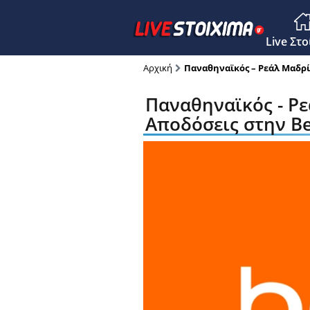
Main M
Live Στ
Αρχική
Παναθηναϊκός – Ρεάλ Μαδρίτ
Παναθηναϊκός - Ρε
Αποδόσεις στην Be