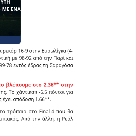
ΕΥΤΗ
+ ΜΕ ΕΝΑ
ι ρεκόρ 16-9 στην Ευρωλίγκα (4-
τική με 98-92 από την Παρί και
 99-78 εντός έδρας τη Σαραγόσα
το βλέπουμε στο 2.36** στην
ς. Το χάντικαπ -6.5 πόντοι για
 έχει απόδοση 1.66**.
το τρόπαιο στο Final-4 που θα
μπιακός. Από την άλλη, η Ρεάλ