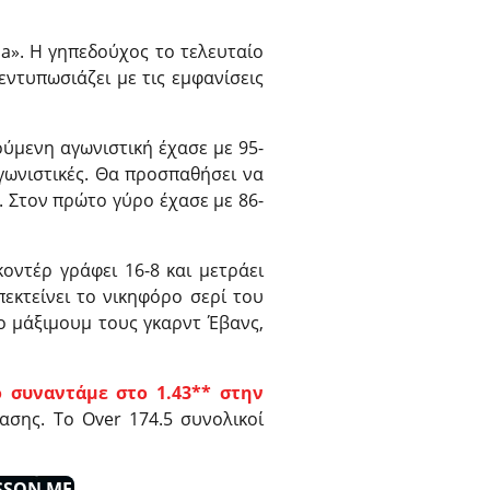
na». Η γηπεδούχος το τελευταίο
εντυπωσιάζει με τις εμφανίσεις
ούμενη αγωνιστική έχασε με 95-
αγωνιστικές. Θα προσπαθήσει να
ν. Στον πρώτο γύρο έχασε με 86-
οντέρ γράφει 16-8 και μετράει
πεκτείνει το νικηφόρο σερί του
το μάξιμουμ τους γκαρντ Έβανς,
 συναντάμε στο 1.43** στην
ασης. Το Over 174.5 συνολικοί
SSON ΜΕ