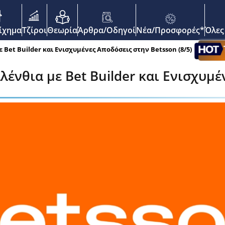
enu
οίχημα
Τζίροι
Θεωρία
Άρθρα/Οδηγοί
Νέα/Προσφορές*
Όλες
 Bet Builder και Ενισχυμένες Αποδόσεις στην Betsson (8/5)
λένθια με Bet Builder και Ενισχυμ