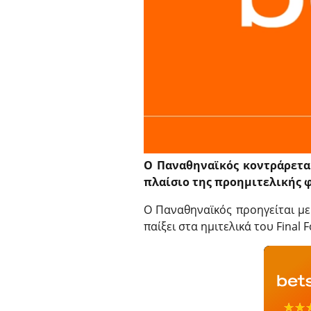
Ο Παναθηναϊκός κοντράρεται
πλαίσιο της προημιτελικής φ
Ο Παναθηναϊκός προηγείται με 
παίξει στα ημιτελικά του Final 
☆☆
★★