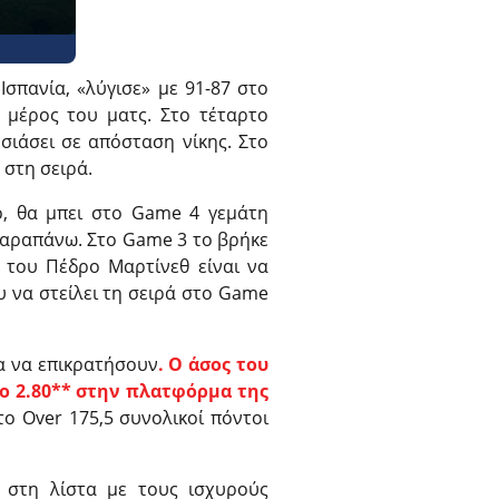
σπανία, «λύγισε» με 91-87 στο
 μέρος του ματς. Στο τέταρτο
σιάσει σε απόσταση νίκης. Στο
 στη σειρά.
ό, θα μπει στο Game 4 γεμάτη
 παραπάνω. Στο Game 3 το βρήκε
α του Πέδρο Μαρτίνεθ είναι να
υ να στείλει τη σειρά στο Game
α να επικρατήσουν
. Ο άσος του
ο 2.80** στην πλατφόρμα της
το Over 175,5 συνολικοί πόντοι
 στη λίστα με τους ισχυρούς