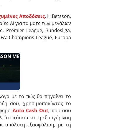
.
χυμένες Αποδόσεις
. Η Betsson,
ίες AI για τα ματς των μεγάλων
, Premier League, Bundesliga,
 UEFA: Champions League, Europa
SSON ΜΕ
λογα με το πώς θα πηγαίνει το
έρδη σου, χρησιμοποιώντας το
ίφημο
Auto Cash Out
, που σου
λτίο φτάσει εκεί, η εξαργύρωση
αι απόλυτη εξασφάλιση, με τη