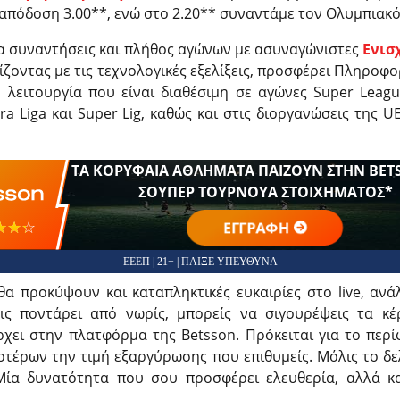
ι απόδοση 3.00**, ενώ στο 2.20** συναντάμε τον Ολυμπιακό
α συναντήσεις και πλήθος αγώνων με ασυναγώνιστες
Ενισ
οντας με τις τεχνολογικές εξελίξεις, προσφέρει Πληροφορ
λειτουργία που είναι διαθέσιμη σε αγώνες Super League
meira Liga και Super Lig, καθώς και στις διοργανώσεις της
ΤΑ ΚΟΡΥΦΑΙΑ ΑΘΛΗΜΑΤΑ ΠΑΙΖΟΥΝ ΣΤΗΝ BET
ΣΟΥΠΕΡ ΤΟΥΡΝΟΥΑ ΣΤΟΙΧΗΜΑΤΟΣ*
☆☆☆
★★★
ΕΓΓΡΑΦΗ
ΕΕΕΠ | 21+ | ΠΑΙΞΕ ΥΠΕΥΘΥΝΑ
α προκύψουν και καταπληκτικές ευκαιρίες στο live, ανά
εις ποντάρει από νωρίς, μπορείς να σιγουρέψεις τα κ
ρχει στην πλατφόρμα της Betsson. Πρόκειται για το περ
ροτέρων την τιμή εξαργύρωσης που επιθυμείς. Μόλις το δε
Μία δυνατότητα που σου προσφέρει ελευθερία, αλλά κ