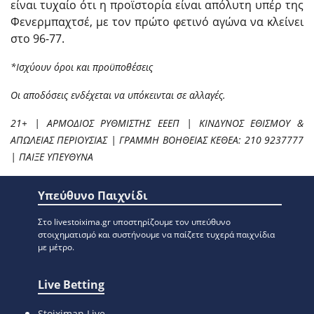
είναι τυχαίο ότι η προϊστορία είναι απόλυτη υπέρ της
Φενερμπαχτσέ, με τον πρώτο φετινό αγώνα να κλείνει
στο 96-77.
*Ισχύουν όροι και προϋποθέσεις
Οι αποδόσεις ενδέχεται να υπόκεινται σε αλλαγές.
21+ | ΑΡΜΟΔΙΟΣ ΡΥΘΜΙΣΤΗΣ ΕΕΕΠ | ΚΙΝΔΥΝΟΣ ΕΘΙΣΜΟΥ &
ΑΠΩΛΕΙΑΣ ΠΕΡΙΟΥΣΙΑΣ | ΓΡΑΜΜΗ ΒΟΗΘΕΙΑΣ ΚΕΘΕΑ: 210 9237777
| ΠΑΙΞΕ ΥΠΕΥΘΥΝΑ
Υπεύθυνο Παιχνίδι
Στο livestoixima.gr υποστηρίζουμε τον υπεύθυνο
στοιχηματισμό και συστήνουμε να παίζετε τυχερά παιχνίδια
με μέτρο.
Live Betting
Stoiximan Live