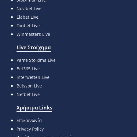
Novibet Live
Elabet Live
Fonbet Live
Winmasters Live
Live Στοίχημα
Pame Stoixima Live
Bet365 Live
Interwetten Live
Betsson Live
Netbet Live
Χρήσιμα Links
Επικοινωνία
Privacy Policy