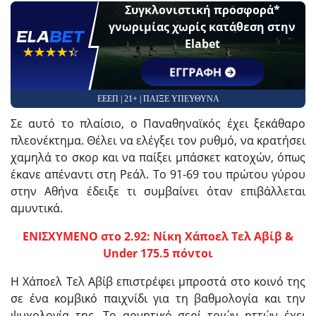
Συγκλονιστική προσφορά*
γνωριμίας χωρίς κατάθεση στην
Elabet
☆☆☆☆☆
★★★★★
ΕΓΓΡΑΦΗ
ΕΕΕΠ | 21+ | ΠΑΙΞΕ ΥΠΕΥΘΥΝΑ
Σε αυτό το πλαίσιο, ο Παναθηναϊκός έχει ξεκάθαρο
πλεονέκτημα. Θέλει να ελέγξει τον ρυθμό, να κρατήσει
χαμηλά το σκορ και να παίξει μπάσκετ κατοχών, όπως
έκανε απέναντι στη Ρεάλ. Το 91-69 του πρώτου γύρου
στην Αθήνα έδειξε τι συμβαίνει όταν επιβάλλεται
αμυντικά.
ΕΝΙΣΧΥΜΕΝΟ στο 2.92: Νίκη Χάποελ Τελ Αβίβ &
Under 175.5 πόντοι
Η Χάποελ Τελ Αβίβ επιστρέφει μπροστά στο κοινό της
σε ένα κομβικό παιχνίδι για τη βαθμολογία και την
ψυχολογία της. Το αρνητικό σερί τριών ηττών έχει