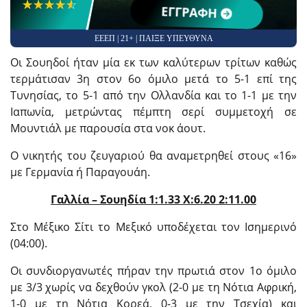
☆☆☆☆☆
★★★★★
ΕΓΓΡΑΦΗ
ΕΕΕΠ | 21+ | ΠΑΙΞΕ ΥΠΕΥΘΥΝΑ
Οι Σουηδοί ήταν μία εκ των καλύτερων τρίτων καθώς
τερμάτισαν 3η στον 6ο όμιλο μετά το 5-1 επί της
Τυνησίας, το 5-1 από την Ολλανδία και το 1-1 με την
Ιαπωνία, μετρώντας πέμπτη σερί συμμετοχή σε
Μουντιάλ με παρουσία στα νοκ άουτ.
Ο νικητής του ζευγαριού θα αναμετρηθεί στους «16»
με Γερμανία ή Παραγουάη.
Γαλλία – Σουηδία 1:1.33 X:6.20 2:11.00
Στο Μέξικο Σίτι το Μεξικό υποδέχεται τον Ισημερινό
(04:00).
Οι συνδιοργανωτές πήραν την πρωτιά στον 1ο όμιλο
με 3/3 χωρίς να δεχθούν γκολ (2-0 με τη Νότια Αφρική,
1-0 με τη Νότια Κορεά, 0-3 με την Τσεχία) και