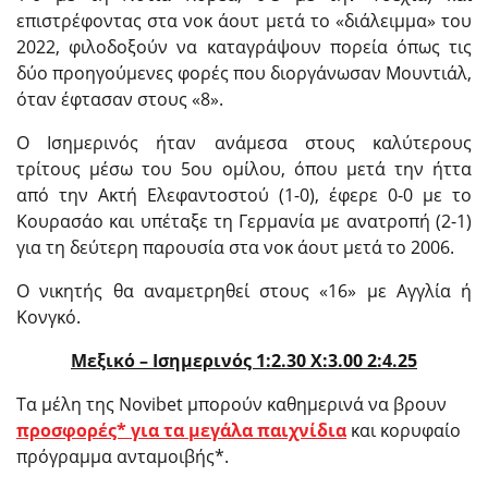
επιστρέφοντας στα νοκ άουτ μετά το «διάλειμμα» του
2022, φιλοδοξούν να καταγράψουν πορεία όπως τις
δύο προηγούμενες φορές που διοργάνωσαν Μουντιάλ,
όταν έφτασαν στους «8».
Ο Ισημερινός ήταν ανάμεσα στους καλύτερους
τρίτους μέσω του 5ου ομίλου, όπου μετά την ήττα
από την Ακτή Ελεφαντοστού (1-0), έφερε 0-0 με το
Κουρασάο και υπέταξε τη Γερμανία με ανατροπή (2-1)
για τη δεύτερη παρουσία στα νοκ άουτ μετά το 2006.
Ο νικητής θα αναμετρηθεί στους «16» με Αγγλία ή
Κονγκό.
Μεξικό – Ισημερινός 1:2.30 X:3.00 2:4.25
Τα μέλη της Novibet μπορούν καθημερινά να βρουν
προσφορές* για τα μεγάλα παιχνίδια
και κορυφαίο
πρόγραμμα ανταμοιβής*.