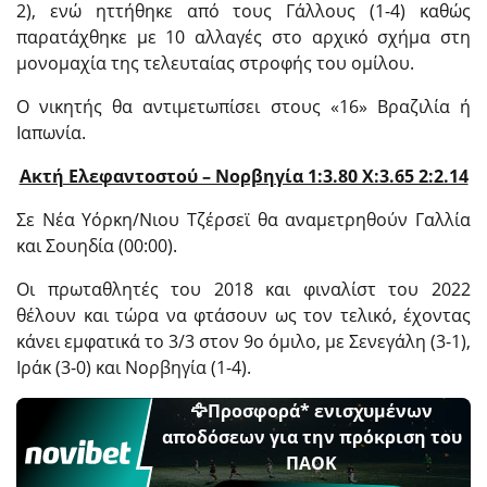
2), ενώ ηττήθηκε από τους Γάλλους (1-4) καθώς
παρατάχθηκε με 10 αλλαγές στο αρχικό σχήμα στη
μονομαχία της τελευταίας στροφής του ομίλου.
Ο νικητής θα αντιμετωπίσει στους «16» Βραζιλία ή
Ιαπωνία.
Ακτή Ελεφαντοστού – Νορβηγία 1:3.80 X:3.65 2:2.14
Σε Νέα Υόρκη/Νιου Τζέρσεϊ θα αναμετρηθούν Γαλλία
και Σουηδία (00:00).
Οι πρωταθλητές του 2018 και φιναλίστ του 2022
θέλουν και τώρα να φτάσουν ως τον τελικό, έχοντας
κάνει εμφατικά το 3/3 στον 9ο όμιλο, με Σενεγάλη (3-1),
Ιράκ (3-0) και Νορβηγία (1-4).
🦅Προσφορά* ενισχυμένων
αποδόσεων για την πρόκριση του
ΠΑΟΚ