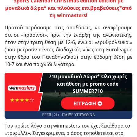
Sports Calendar Christmas edition edition με
μοναδικά δώρα* και πλούσιες επιβραβεύσεις*από
τη winmasters!
Προτού περάσουμε στις αποδόσεις, να αναφέρουμε
ότι οι «πράσινοι», πριν την έναρξη της αγωνιστικής,
ήταν στην τρίτη θέση με 12-6, ενώ οι «ερυθρόλευκοι»
(που μετρούν πέντες διαδοχικές νίκες στη Euroleague
στην έδρα του Παναθηναϊκού) στην έβδομη θέση με
10-7 και ένα παιχνίδι λιγότερο.
710 μοναδικά Δώρα* Όλα χωρίς
κατάθεση με promo code
SUMMER710
☆☆☆☆☆
★★★★★
ΕΓΓΡΑΦΗ
ΕΕΕΠ | 21+ | ΠΑΙΞΕ ΥΠΕΥΘΥΝΑ
Τον πρώτο λόγο στη winmasters τον έχει ξεκάθαρα το
«τριφύλλι». Συγκεκριμένα, ο άσος τοποθετείται στο