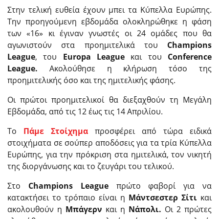
Στην τελική ευθεία έχουν μπει τα Κύπελλα Ευρώπης.
Την προηγούμενη εβδομάδα ολοκληρώθηκε η φάση
των «16» κι έγιναν γνωστές οι 24 ομάδες που θα
αγωνιστούν στα προημιτελικά του
Champions
League
, του
Europa League
και του
Conference
League.
Ακολούθησε η κλήρωση τόσο της
προημιτελικής όσο και της ημιτελικής φάσης.
Οι πρώτοι προημιτελικοί θα διεξαχθούν τη Μεγάλη
Εβδομάδα, από τις 12 έως τις 14 Απριλίου.
Το
Πάμε Στοίχημα
προσφέρει από τώρα ειδικά
στοιχήματα σε σούπερ αποδόσεις για τα τρία Κύπελλα
Ευρώπης, για την πρόκριση στα ημιτελικά, τον νικητή
της διοργάνωσης και το ζευγάρι του τελικού.
Στο
Champions League
πρώτο φαβορί για να
κατακτήσει το τρόπαιο είναι η
Μάντσεστερ Σίτι
και
ακολουθούν η
Μπάγερν
και η
Νάπολι.
Οι 2 πρώτες