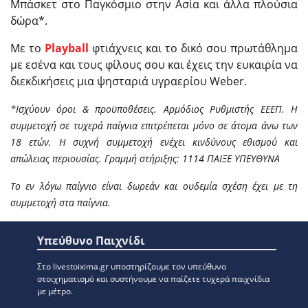
Μπάσκετ στο Παγκόσμιο στην Ασία και άλλα πλούσια
δώρα*.
Με το
Playball
φτιάχνεις και το δικό σου πρωτάθλημα
με εσένα και τους φίλους σου και έχεις την ευκαιρία να
διεκδικήσεις μια ψησταριά υγραερίου Weber.
*Ι
σχύουν όροι & προϋποθέσεις. Αρμόδιος Ρυθμιστής ΕΕΕΠ. Η
συμμετοχή σε τυχερά παίγνια επιτρέπεται μόνο σε άτομα άνω των
18 ετών. Η συχνή συμμετοχή ενέχει κινδύνους εθισμού και
απώλειας περιουσίας. Γραμμή στήριξης: 1114 ΠΑΙΞΕ ΥΠΕΥΘΥΝΑ
Το εν λόγω παίγνιο είναι δωρεάν και ουδεμία σχέση έχει με τη
συμμετοχή στα παίγνια.
Υπεύθυνο Παιχνίδι
Στο livestoixima.gr υποστηρίζουμε τον υπεύθυνο
στοιχηματισμό και συστήνουμε να παίζετε τυχερά παιχνίδια
με μέτρο.