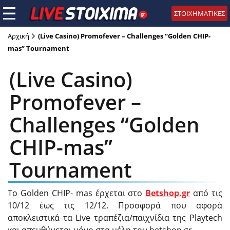
ΣΤΟΙΧΗΜΑΤΙΚΕΣ
Αρχική
(Live Casino) Promofever – Challenges “Golden CHIP-
mas” Tournament
(Live Casino)
Promofever –
Challenges “Golden
CHIP-mas”
Tournament
Το Golden CHIP- mas έρχεται στο
Betshop.gr
από τις
10/12 έως τις 12/12.
Προσφορά που αφορά
αποκλειστικά τα Live τραπέζια/παιχνίδια της Playtech