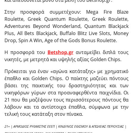
και απευθύνεται μόνο στα μέλη του betshop.gr.
Στην προσφορά συμμετέχουν: Mega Fire Blaze
Roulette, Greek Quantum Roulette, Greek Roulette,
Adventures Beyond Wonderland, Quantum Blackjack
Plus, All Bets Blackjack, Buffalo Blitz Live Slots, Money
Drop, Spin A Win, Age of the Gods Bonus Roulette.
Η προσφορά του
Betshop.gr
ανταμείβει διπλά τους
νικητές, με μετρητά και υψηλής αξίας Golden Chips.
Πρόκειται για έναν «αγώνα κατάταξης» με χρηματικό
έπαθλο και Golden Chips. Ο παίκτης μαζεύει πόντους
βάσει της παικτικής του δραστηριότητας και των
νικηφόρων γύρων στα προαναφερθέντα παιχνίδια. Οι
21 που θα μαζέψουν τους περισσότερους πόντους θα
λάβουν και τα αντίστοιχα έπαθλα, σύμφωνα με την
τελική τους κατάταξη στον πίνακα.
21+ | ΑΡΜΟΔΙΟΣ ΡΥΘΜΙΣΤΗΣ ΕΕΕΠ | ΚΙΝΔΥΝΟΣ ΕΘΙΣΜΟΥ & ΑΠΩΛΕΙΑΣ ΠΕΡΙΟΥΣΙΑΣ |