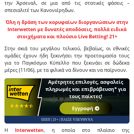
την Άρσεναλ, σε μια από τις στατικές φάσεις –
σπεσιαλιτέ των Κανονιέρηδων.
Όλη η δράση των κορυφαίων διοργανώσεων στην
Interwetten με δυνατές αποδόσεις, πολλά ειδικά
στοιχήματα και πλούσιο Live Betting! 21+
Στην σκιά του μεγάλου τελικού, βεβαίως, οι εθνικές
ομάδες έχουν ήδη ξεκινήσει την προετοιμασία τους
για το Παγκόσμιο Κύπελλο που ξεκινάει σε δώδεκα
μέρες (11/06), με τα φιλικά να δίνουν και να παίρνουν.
Αμέτρητες επιλογές, ασφαλείς
πληρωμές και επιβράβευση* για
τους παίκτες!
☆☆☆☆☆
★★★★★
Εγγραφή
ΕΕΕΠ | 21+ | ΠΑΙΞΕ ΥΠΕΥΘΥΝΑ
Η
Interwetten
, η οποία στο πλαίσιο της