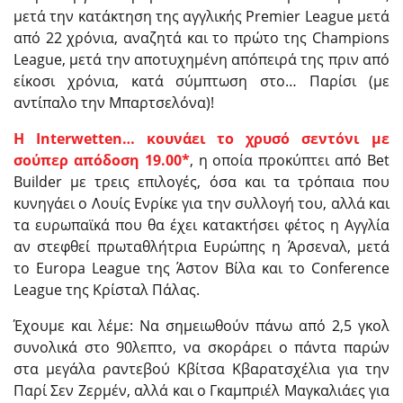
μετά την κατάκτηση της αγγλικής Premier League μετά
από 22 χρόνια, αναζητά και το πρώτο της Champions
League, μετά την αποτυχημένη απόπειρά της πριν από
είκοσι χρόνια, κατά σύμπτωση στο… Παρίσι (με
αντίπαλο την Μπαρτσελόνα)!
Η Interwetten… κουνάει το χρυσό σεντόνι με
σούπερ απόδοση 19.00*
, η οποία προκύπτει από Bet
Builder με τρεις επιλογές, όσα και τα τρόπαια που
κυνηγάει ο Λουίς Ενρίκε για την συλλογή του, αλλά και
τα ευρωπαϊκά που θα έχει κατακτήσει φέτος η Αγγλία
αν στεφθεί πρωταθλήτρια Ευρώπης η Άρσεναλ, μετά
το Europa League της Άστον Βίλα και το Conference
League της Κρίσταλ Πάλας.
Έχουμε και λέμε: Να σημειωθούν πάνω από 2,5 γκολ
συνολικά στο 90λεπτο, να σκοράρει ο πάντα παρών
στα μεγάλα ραντεβού Κβίτσα Κβαρατσχέλια για την
Παρί Σεν Ζερμέν, αλλά και ο Γκαμπριέλ Μαγκαλιάες για