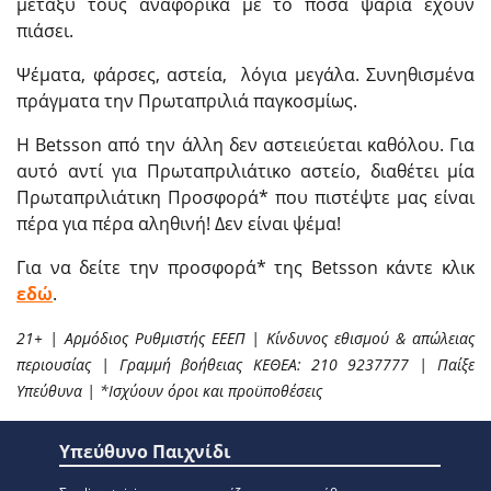
μεταξύ τους αναφορικά με το πόσα ψάρια έχουν
πιάσει.
Ψέματα, φάρσες, αστεία, λόγια μεγάλα. Συνηθισμένα
πράγματα την Πρωταπριλιά παγκοσμίως.
Η Betsson από την άλλη δεν αστειεύεται καθόλου. Για
αυτό αντί για Πρωταπριλιάτικο αστείο, διαθέτει μία
Πρωταπριλιάτικη Προσφορά* που πιστέψτε μας είναι
πέρα για πέρα αληθινή! Δεν είναι ψέμα!
Για να δείτε την προσφορά* της Betsson κάντε κλικ
εδώ
.
21+ | Αρμόδιος Ρυθμιστής ΕΕΕΠ | Κίνδυνος εθισμού & απώλειας
περιουσίας | Γραμμή βοήθειας ΚΕΘΕΑ: 210 9237777 | Παίξε
Υπεύθυνα | *Ισχύουν όροι και προϋποθέσεις
Υπεύθυνο Παιχνίδι