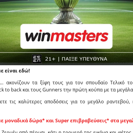
ε είναι εδώ!
… ακονίζουν τα ξίφη τους για τον σπουδαίο Τελικό τ
k to back και τους Gunners την πρώτη κούπα με τα μεγάλα
νετε τις καλύτερες αποδόσεις για το μεγάλο ραντεβού, 
 με μοναδικά δώρα* και Super επιβραβεύσεις* στα μεγα
Ζερμέν από πέρυσι, κάτι η τρομερή της εικόνα και φέτος,