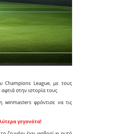
ου Champions League, με τους
 αφτιά στην ιστορία τους
η winmasters φρόντισε να τις
λύτερα γεγονότα!
 το ζευγάρι έχει φαβορί κι αυτό