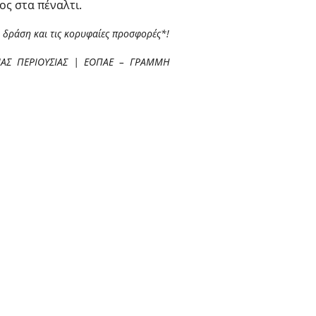
ος στα πέναλτι.
ή δράση και τις κορυφαίες προσφορές*!
ΙΑΣ ΠΕΡΙΟΥΣΙΑΣ | ΕΟΠΑΕ – ΓΡΑΜΜΗ