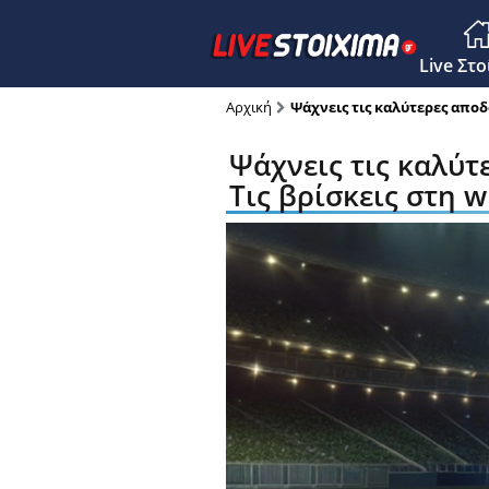
Main M
Live Στ
Αρχική
Ψάχνεις τις καλύτερες αποδό
Ψάχνεις τις καλύτ
Τις βρίσκεις στη w