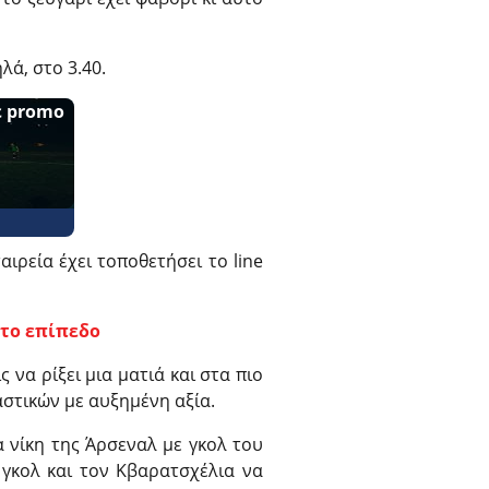
λά, στο 3.40.
ε promo
ιρεία έχει τοποθετήσει το line
 το επίπεδο
 να ρίξει μια ματιά και στα πιο
στικών με αυξημένη αξία.
α νίκη της Άρσεναλ με γκολ του
 γκολ και τον Κβαρατσχέλια να