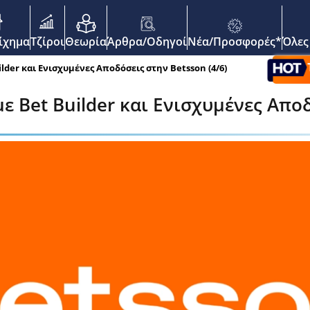
enu
οίχημα
Τζίροι
Θεωρία
Άρθρα/Οδηγοί
Νέα/Προσφορές*
Όλες
lder και Ενισχυμένες Αποδόσεις στην Betsson (4/6)
με Bet Builder και Ενισχυμένες Απο