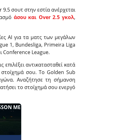
r 9.5 σουτ στην εστία ανέρχεται
υασμό
άσου και Over 2.5 γκολ
,
ίες AI για τα ματς των μεγάλων
ue 1, Bundesliga, Primeira Liga
αι Conference League.
ις επιλέξει αντικατασταθεί κατά
ο στοίχημά σου. Το Golden Sub
αγώνα. Αναζήτησε τη σήμανση
ρατήσει το στοίχημά σου ενεργό
SSON ΜΕ