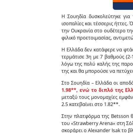
Η Σουηδία δυσκολεύτηκε για 
ισοπαλίες και τέσσερις ήττες. 
την Ουκρανία στο ουδέτερο της
φιλικό προετοιμασίας, αντιμετώ
Η Ελλάδα δεν κατάφερε να φτάσ
τερμάτισε 3η με 7 βαθμούς (2-
λόγω της πολύ καλής της παρο
της και θα μπορούσε να πετύχε
Στο Σουηδία – Ελλάδα οι αποδ
1.98**, ενώ το διπλό της Ελ
μεταξύ τους μονομαχίες εμφάνι
2.5 κατεβαίνει στο 1.82**.
Στην πλατφόρμα της Betsson 
του «Strawberry Arena» στη Σόλ
σκοράρει ο Alexander Isak το β