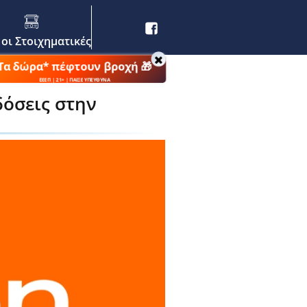
 οι Στοιχηματικές
Τα δώρα* πέφτουν βροχή 🎁
ΕΕΕΠ | 21+ | ΠΑΙΞΕ ΥΠΕΥΘΥΝΑ
δόσεις στην