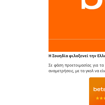
Η Σουηδία φιλοξενεί την Ελ
Σε φάση προετοιμασίας για τα
αναμετρήσεις, με τα γκολ να εί
☆☆
★★