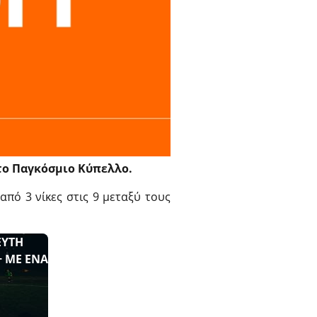
το Παγκόσμιο Κύπελλο.
πό 3 νίκες στις 9 μεταξύ τους
ΕΥΤΗ
+ ΜΕ ΕΝΑ