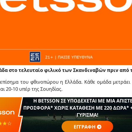
λάδα στο τελευταίο φιλικό των Σκανδιναβών πριν από 
 επίσημα του φθινοπώρου η Ελλάδα. Κάθε ομάδα μετράει α
ναι 20-10 υπέρ της Σουηδίας.
Η BETSSON ΣΕ ΥΠΟΔΕΧΕΤΑΙ ΜΕ ΜΙΑ ΑΠΙΣΤ
ΠΡΟΣΦΟΡΑ* ΧΩΡΙΣ ΚΑΤΑΘΕΣΗ ΜΕ 220 ΔΩΡΑ* 
ΓΥΡΙΣΜΑ!
☆☆☆
★★★
ΕΓΓΡΑΦΗ