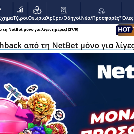
enu
οίχημα
Τζίροι
Θεωρία
Άρθρα/Οδηγοί
Νέα/Προσφορές*
Όλες
τη NetBet μόνο για λίγες ημέρες! (27/9)
back από τη NetBet μόνο για λίγες 