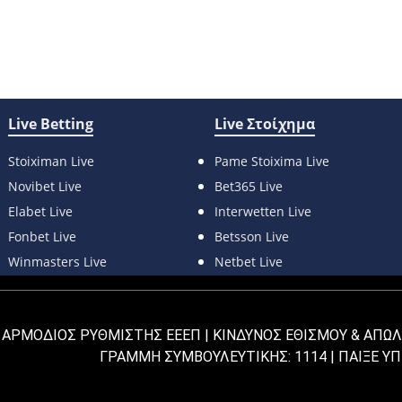
Live Betting
Live Στοίχημα
Stoiximan Live
Pame Stoixima Live
Novibet Live
Bet365 Live
Elabet Live
Interwetten Live
Fonbet Live
Betsson Live
Winmasters Live
Netbet Live
| ΑΡΜΟΔΙΟΣ ΡΥΘΜΙΣΤΗΣ ΕΕΕΠ | ΚΙΝΔΥΝΟΣ ΕΘΙΣΜΟΥ & ΑΠΩΛ
ΓΡΑΜΜΗ ΣΥΜΒΟΥΛΕΥΤΙΚΗΣ: 1114 |
ΠΑΙΞΕ Υ