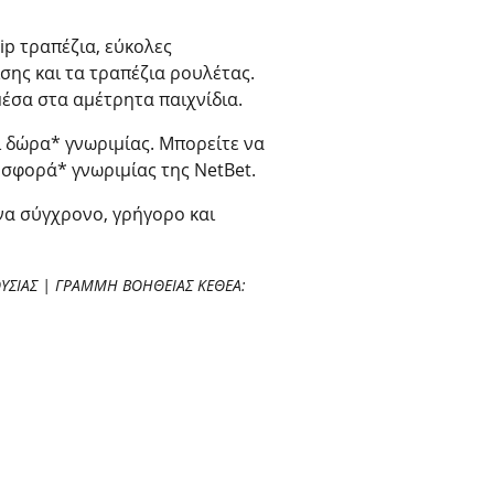
ip τραπέζια, εύκολες
ίσης και τα τραπέζια ρουλέτας.
μέσα στα αμέτρητα παιχνίδια.
ι δώρα* γνωριμίας. Μπορείτε να
οσφορά* γνωριμίας της NetBet.
να σύγχρονο, γρήγορο και
ΟΥΣΙΑΣ | ΓΡΑΜΜΗ ΒΟΗΘΕΙΑΣ ΚΕΘΕΑ: