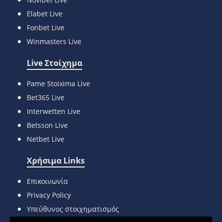
Elabet Live
Fonbet Live
Winmasters Live
Live Στοίχημα
Pame Stoixima Live
Bet365 Live
Interwetten Live
Betsson Live
Netbet Live
Χρήσιμα Links
Επικοινωνία
Privacy Policy
Υπεύθυνος στοιχηματισμός