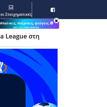
 οι Στοιχηματικές
Μπαίνεις, παίρνεις, φεύγεις 🎁
ΕΕΕΠ | 21+ | ΠΑΙΞΕ ΥΠΕΥΘΥΝΑ
pa League στη