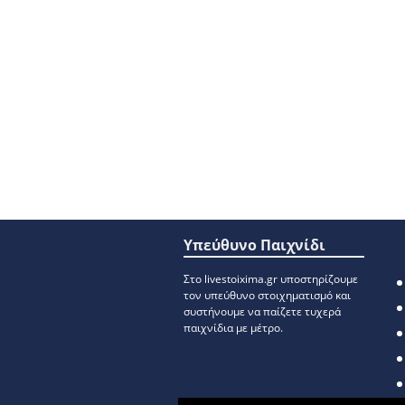
Υπεύθυνο Παιχνίδι
Στο livestoixima.gr υποστηρίζουμε
τον υπεύθυνο στοιχηματισμό και
συστήνουμε να παίζετε τυχερά
παιχνίδια με μέτρο.