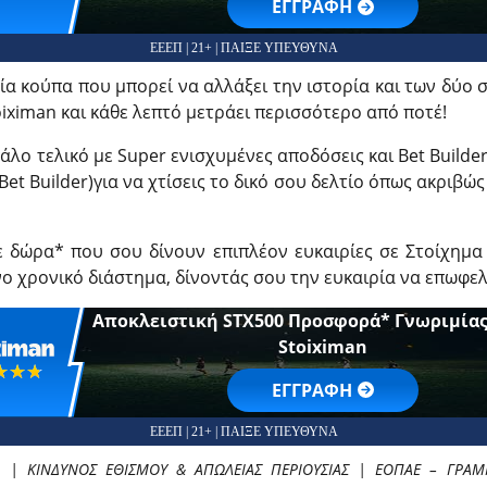
EΓΓΡΑΦΗ
ΕΕΕΠ | 21+ | ΠΑΙΞΕ ΥΠΕΥΘΥΝΑ
μία κούπα που μπορεί να αλλάξει την ιστορία και των δύο 
oiximan και κάθε λεπτό μετράει περισσότερο από ποτέ!
άλο τελικό με Super ενισχυμένες αποδόσεις και Bet Builder
et Builder)για να χτίσεις το δικό σου δελτίο όπως ακριβώς
 δώρα* που σου δίνουν επιπλέον ευκαιρίες σε Στοίχημα
νο χρονικό διάστημα, δίνοντάς σου την ευκαιρία να επωφε
Αποκλειστική STX500 Προσφορά* Γνωριμίας
Stoiximan
☆☆☆
★★★
EΓΓΡΑΦΗ
ΕΕΕΠ | 21+ | ΠΑΙΞΕ ΥΠΕΥΘΥΝΑ
Π | ΚΙΝΔΥΝΟΣ ΕΘΙΣΜΟΥ & ΑΠΩΛΕΙΑΣ
ΠΕΡΙΟΥΣΙΑΣ | ΕΟΠΑΕ – ΓΡΑΜ