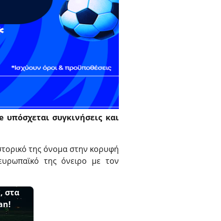
e υπόσχεται συγκινήσεις και
ιστορικό της όνομα στην κορυφή
ευρωπαϊκό της όνειρο με τον
, στα
an!