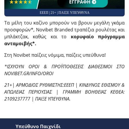
☆☆☆☆☆
★★★★★
ΕΓΓΡΑΦΗ
ΕΕΕΠ | 21+ | ΠΑΙΞΕ ΥΠΕΥΘΥΝΑ
Τα μέλη του καζίνο μπορούν να βρουν μεγάλη γκάμα
προσφορών*, Novibet Branded τραπέζια ρουλέτας και
μπλάκτζακ, καθώς και το
κορυφαίο πρόγραμμα
ανταμοιβής*.
Στη Novibet παίζεις νόμιμα, παίζεις υπεύθυνα!
*ΙΣΧΥΟΥΝ ΟΡΟΙ & ΠΡΟΫΠΟΘΕΣΕΙΣ ΔΙΑΘΕΣΙΜΟΙ ΣΤΟ
NOVIBET.GR/INFO/OROI
21+| ΑΡΜΟΔΙΟΣ ΡΥΘΜΙΣΤΗΣ:ΕΕΕΠ | ΚΙΝΔΥΝΟΣ ΕΘΙΣΜΟΥ &
ΑΠΩΛΕΙΑΣ ΠΕΡΙΟΥΣΙΑΣ | ΓΡΑΜΜΗ ΒΟΗΘΕΙΑΣ ΚΕΘΕΑ:
2109237777 | ΠΑΙΞΕ ΥΠΕΥΘΥΝΑ.
Υπεύθυνο Παιχνίδι