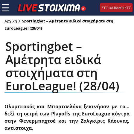
ΣΤΟΙΧΗΜΑΤΙΚΕΣ
Αρχική
Sportingbet – Αμέτρητα ειδικά στοιχήματα στη
EuroLeague! (28/04)
Sportingbet –
Αμέτρητα ειδικά
στοιχήματα στη
EuroLeague! (28/04)
Ολυμπιακός και Μπαρτσελόνα ξεκινήσαν με το…
δεξί τη σειρά των Playoffs της EuroLeague κόντρα
στην Φενερμπαχτσέ και την Ζαλγκίρις Κάουνας,
αντίστοιχα.