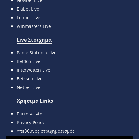
Novibet Live
Elabet Live
Fonbet Live
Winmasters Live
Live Στοίχημα
Pame Stoixima Live
Bet365 Live
Interwetten Live
Betsson Live
Netbet Live
Χρήσιμα Links
Επικοινωνία
Privacy Policy
Υπεύθυνος στοιχηματισμός