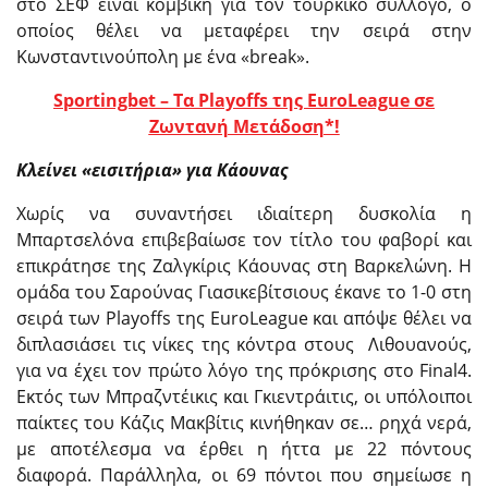
στο ΣΕΦ είναι κομβική για τον τουρκικό σύλλογο, ο
οποίος θέλει να μεταφέρει την σειρά στην
Κωνσταντινούπολη με ένα «break».
Sportingbet – Tα Playoffs της EuroLeague σε
Ζωντανή Μετάδοση*!
Κλείνει «εισιτήρια» για Κάουνας
Χωρίς να συναντήσει ιδιαίτερη δυσκολία η
Μπαρτσελόνα επιβεβαίωσε τον τίτλο του φαβορί και
επικράτησε της Ζαλγκίρις Κάουνας στη Βαρκελώνη. Η
ομάδα του Σαρούνας Γιασικεβίτσιους έκανε το 1-0 στη
σειρά των Playoffs της EuroLeague και απόψε θέλει να
διπλασιάσει τις νίκες της κόντρα στους Λιθουανούς,
για να έχει τον πρώτο λόγο της πρόκρισης στο Final4.
Εκτός των Μπραζντέικις και Γκιεντράιτις, οι υπόλοιποι
παίκτες του Κάζις Μακβίτις κινήθηκαν σε… ρηχά νερά,
με αποτέλεσμα να έρθει η ήττα με 22 πόντους
διαφορά. Παράλληλα, οι 69 πόντοι που σημείωσε η