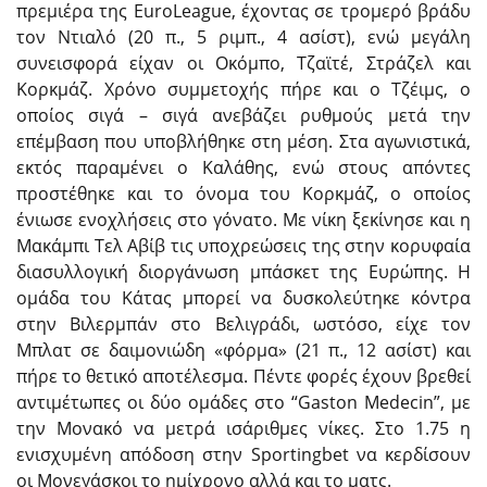
πρεμιέρα της EuroLeague, έχοντας σε τρομερό βράδυ
τον Ντιαλό (20 π., 5 ριμπ., 4 ασίστ), ενώ μεγάλη
συνεισφορά είχαν οι Οκόμπο, Τζαϊτέ, Στράζελ και
Κορκμάζ. Χρόνο συμμετοχής πήρε και ο Τζέιμς, ο
οποίος σιγά – σιγά ανεβάζει ρυθμούς μετά την
επέμβαση που υποβλήθηκε στη μέση. Στα αγωνιστικά,
εκτός παραμένει ο Καλάθης, ενώ στους απόντες
προστέθηκε και το όνομα του Κορκμάζ, ο οποίος
ένιωσε ενοχλήσεις στο γόνατο. Με νίκη ξεκίνησε και η
Μακάμπι Τελ Αβίβ τις υποχρεώσεις της στην κορυφαία
διασυλλογική διοργάνωση μπάσκετ της Ευρώπης. Η
ομάδα του Κάτας μπορεί να δυσκολεύτηκε κόντρα
στην Βιλερμπάν στο Βελιγράδι, ωστόσο, είχε τον
Μπλατ σε δαιμονιώδη «φόρμα» (21 π., 12 ασίστ) και
πήρε το θετικό αποτέλεσμα. Πέντε φορές έχουν βρεθεί
αντιμέτωπες οι δύο ομάδες στο “Gaston Medecin”, με
την Μονακό να μετρά ισάριθμες νίκες. Στο 1.75 η
ενισχυμένη απόδοση στην Sportingbet να κερδίσουν
οι Μονεγάσκοι το ημίχρονο αλλά και το ματς.