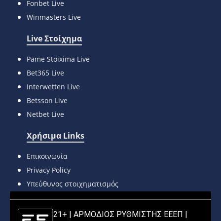
Fonbet Live
Winmasters Live
Live Στοίχημα
Pame Stoixima Live
Bet365 Live
Interwetten Live
Betsson Live
Netbet Live
Χρήσιμα Links
Επικοινωνία
Privacy Policy
Υπεύθυνος στοιχηματισμός
21+ | ΑΡΜΟΔΙΟΣ ΡΥΘΜΙΣΤΗΣ ΕΕΕΠ |