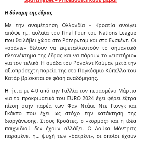
Sportingbet – Priceboosts κάθε μέρα!
Η δύναμη της έδρας
Με την αναμέτρηση Ολλανδία – Κροατία ανοίγει
απόψε η… αυλαία του Final Four του Nations League
που θα λάβει χώρα στο Ρότερνταμ και στο Ενσκέντ. Οι
«oράνιε» θέλουν να εκμεταλλευτούν το σημαντικό
πλεονέκτημα της έδρας και να πάρουν το «εισιτήριο»
για τον τελικό. Η ομάδα του Ρόναλντ Κούμαν μετά την
αξιοπρόσεχτη πορεία της στο Παγκόσμιο Κύπελλο του
Κατάρ βρίσκεται σε φάση αναδόμησης.
Η ήττα με 4-0 από την Γαλλία τον περασμένο Μάρτιο
για τα προκριματικά του EURO 2024 έχει φέρει έξτρα
πίεση στην παρέα των Φαν Ντάικ, Ντε Γιονγκ και
Γκάκπο που έχει ως στόχο την κατάκτηση της
διοργάνωσης. Στους Κροάτες, ο «κορμός» και η ιδέα
παιχνιδιού δεν έχουν αλλάξει. Ο Λούκα Μόντριτς
παραμένει η… ψυχή των «bατρένι», οι οποίοι έχουν