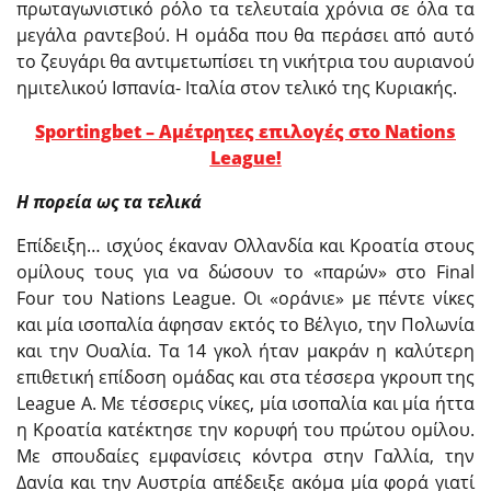
πρωταγωνιστικό ρόλο τα τελευταία χρόνια σε όλα τα
μεγάλα ραντεβού. Η ομάδα που θα περάσει από αυτό
το ζευγάρι θα αντιμετωπίσει τη νικήτρια του αυριανού
ημιτελικού Ισπανία- Ιταλία στον τελικό της Κυριακής.
Sportingbet – Αμέτρητες επιλογές στο Nations
League!
Η πορεία ως τα τελικά
Επίδειξη… ισχύος έκαναν Ολλανδία και Κροατία στους
ομίλους τους για να δώσουν το «παρών» στο Final
Four του Nations League. Οι «oράνιε» με πέντε νίκες
και μία ισοπαλία άφησαν εκτός το Βέλγιο, την Πολωνία
και την Ουαλία. Τα 14 γκολ ήταν μακράν η καλύτερη
επιθετική επίδοση ομάδας και στα τέσσερα γκρουπ της
League A. Με τέσσερις νίκες, μία ισοπαλία και μία ήττα
η Κροατία κατέκτησε την κορυφή του πρώτου ομίλου.
Με σπουδαίες εμφανίσεις κόντρα στην Γαλλία, την
Δανία και την Αυστρία απέδειξε ακόμα μία φορά γιατί