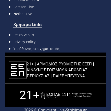
Betsson Live
Netbet Live
Χρήσιμα Links
Επικοινωνία
Privacy Policy
Υπεύθυνος στοιχηματισμός
21+ | ΑΡΜΟΔΙΟΣ ΡΥΘΜΙΣΤΗΣ ΕΕΕΠ |
ΚΙΝΔΥΝΟΣ ΕΘΙΣΜΟΥ & ΑΠΩΛΕΙΑΣ
ΠΕΡΙΟΥΣΙΑΣ |
ΠΑΙΞΕ ΥΠΕΥΘΥΝΑ
21+
2026 © Copyright Live-Stoixima.gr