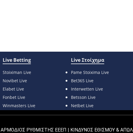
Live Betting
Live Στοίχημα
Stoiximan Live
Pame Stoixima Live
Novibet Live
Bet365 Live
Elabet Live
Interwetten Live
Fonbet Live
Betsson Live
Winmasters Live
Netbet Live
| ΑΡΜΟΔΙΟΣ ΡΥΘΜΙΣΤΗΣ ΕΕΕΠ | ΚΙΝΔΥΝΟΣ ΕΘΙΣΜΟΥ & ΑΠΩΛ