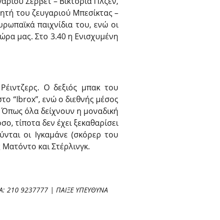
γαριού Σερβέτ – Βικτόρια Πλζεν,
ικητή του ζευγαριού Μπεσίκτας –
υρωπαϊκά παιχνίδια του, ενώ οι
χώρα μας. Στο 3.40 η Ενισχυμένη
Ρέιντζερς. Ο δεξιός μπακ του
ο “Ιbrox”, ενώ ο διεθνής μέσος
 Όπως όλα δείχνουν η μοναδική
σο, τίποτα δεν έχει ξεκαθαρίσει
ύνται οι Ιγκαμάνε (σκόρερ του
ς Ματόντο και Στέρλινγκ.
: 210 9237777 | ΠΑΙΞΕ ΥΠΕΥΘΥΝΑ