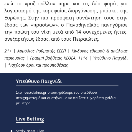
ενώ το «ροζ φύλλο» πήρε και τις δύο φορές για
λογαριασμό της κορυφαίας διοργάνωσης μπάσκετ της
Ευρώπης. Στην πιο πρόσφατη συνάντηση τους στην
έδρας των «πρασίνων», ο Παναθηναϊκός πανηγύρισε
την πρώτη του νίκη μετά από 14 συνεχόμενες ήττες,
ανεξαρτήτως έδρας, από τους Πειραιώτες.
21+ | Αρμόδιος Ρυθμιστής ΕΕΕΠ | Κίνδυνος εθισμού & απώλειας
περιουσίας | Γραμμή βοήθειας ΚΕΘΕΑ: 1114 | Υπεύθυνο Παιχνίδι
| *Ισχύουν όροι και προϋποθέσεις
Υπεύθυνο Παιχνίδι
Στο livestoixima.gr υποστηρίζουμε τον υπεύθυνο
στοιχηματισμό και συστήνουμε να παίζετε τυχερά παιχνίδια
με μέτρο.
Live Betting
Stoiximan Live