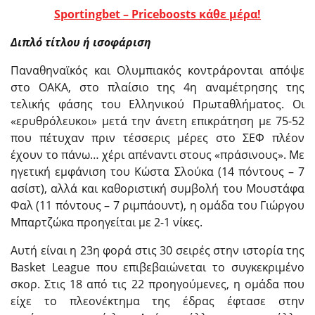
Sportingbet – Priceboosts κάθε μέρα!
Διπλό τίτλου ή ισοφάριση
Παναθηναϊκός και Ολυμπιακός κοντράρονται απόψε
στο ΟΑΚΑ, στο πλαίσιο της 4η αναμέτρησης της
τελικής φάσης του Ελληνικού Πρωταθλήματος. Οι
«ερυθρόλευκοι» μετά την άνετη επικράτηση με 75-52
που πέτυχαν πριν τέσσερις μέρες στο ΣΕΦ πλέον
έχουν το πάνω… χέρι απέναντι στους «πράσινους». Με
ηγετική εμφάνιση του Κώστα Σλούκα (14 πόντους – 7
ασίστ), αλλά και καθοριστική συμβολή του Μουστάφα
Φαλ (11 πόντους – 7 ριμπάουντ), η ομάδα του Γιώργου
Μπαρτζώκα προηγείται με 2-1 νίκες.
Αυτή είναι η 23η φορά στις 30 σειρές στην ιστορία της
Basket League που επιβεβαιώνεται το συγκεκριμένο
σκορ. Στις 18 από τις 22 προηγούμενες, η ομάδα που
είχε το πλεονέκτημα της έδρας έφτασε στην