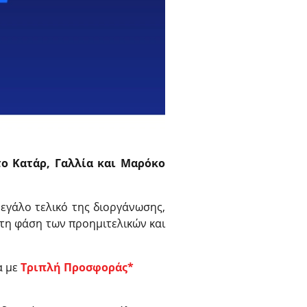
το Κατάρ, Γαλλία και Μαρόκο
μεγάλο τελικό της διοργάνωσης,
 τη φάση των προημιτελικών και
α με
Τριπλή Προσφοράς*