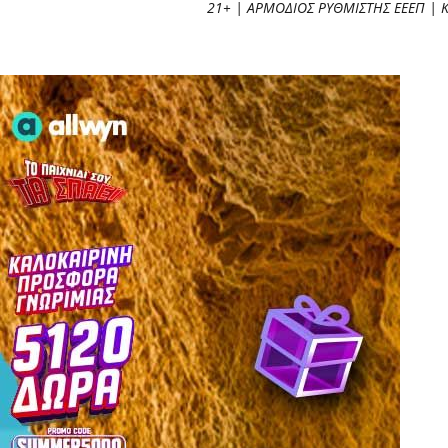
21+ | ΑΡΜΟΔΙΟΣ ΡΥΘΜΙΣΤΗΣ ΕΕΕΠ | 