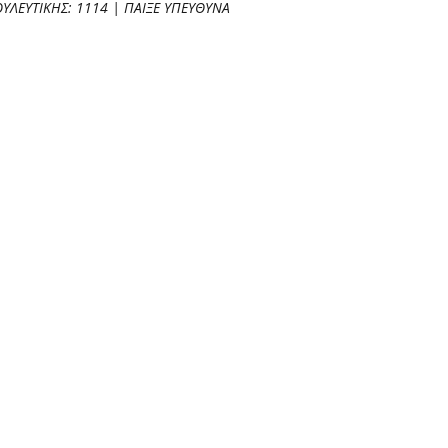
ΥΛΕΥΤΙΚΗΣ: 1114 | ΠΑΙΞΕ ΥΠΕΥΘΥΝΑ