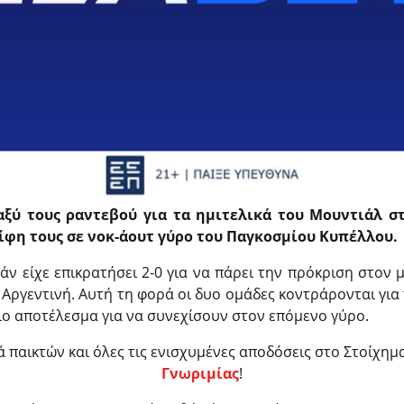
αξύ τους ραντεβού για τα ημιτελικά του Μουντιάλ σ
ίφη τους σε νοκ-άουτ γύρο του Παγκοσμίου Κυπέλλου.
άν είχε επικρατήσει 2-0 για να πάρει την πρόκριση στον 
 Αργεντινή. Αυτή τη φορά οι δυο ομάδες κοντράρονται για
ιο αποτέλεσμα για να συνεχίσουν στον επόμενο γύρο.
ικά παικτών και όλες τις ενισχυμένες αποδόσεις στο Στοίχημ
Γνωριμίας
!