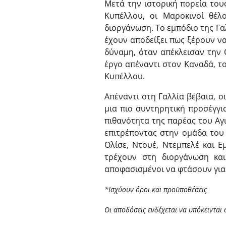
Μετά την ιστορική πορεία του
Κυπέλλου, οι Μαροκινοί θέ
διοργάνωση. Το εμπόδιο της Γα
έχουν αποδείξει πως ξέρουν ν
δύναμη, όταν απέκλεισαν την Ο
έργο απέναντι στον Καναδά, το
Κυπέλλου.
Απέναντι στη Γαλλία βέβαια, 
μια πιο συντηρητική προσέγγι
πιθανότητα της παρέας του Αγι
επιτρέποντας στην ομάδα του
Ολίσε, Ντουέ, Ντεμπελέ και Ε
τρέχουν στη διοργάνωση και
αποφασισμένοι να φτάσουν για 
*Ισχύουν όροι και προϋποθέσεις
Οι αποδόσεις ενδέχεται να υπόκεινται 