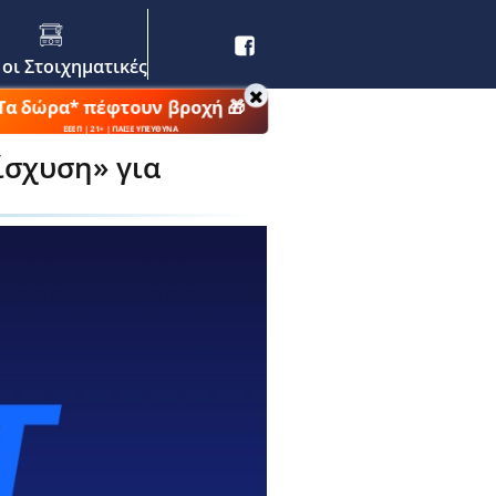
 οι Στοιχηματικές
Τα δώρα* πέφτουν βροχή 🎁
ΕΕΕΠ | 21+ | ΠΑΙΞΕ ΥΠΕΥΘΥΝΑ
ίσχυση» για