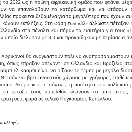
ς το 2022 ως η πρώτη αφρικανική ομάδα που φτάνει μέχρ
λουν να επαναλάβουν το κατόρθωμα και να φτάσουν 
λλίας πρόκειται δεδομένα για το μεγαλύτερο που έχουν σ
α κάνουν εκπλήξεις. Στη φάση των «32» άλλωστε πέταξαν 
λλανδία στα πέναλτι και πήραν το εισιτήριο για τους «1
ν οποίο διέλυσαν με 3-0 και προκρίθηκαν με περίσσεια 
οι Αφρικανοί θα αναγκαστούν πάλι να αναπροσαρμοστούν 
ση, όπως έπραξαν απέναντι σε Ολλανδία και Βραζιλία στ
ούμπ Ελ Κααμπί είναι να ρίξουν το τέμπο με μεγάλα δια
 Ντεσάν να βρει ανοικτούς χώρους με γρήγορες επιθέσει
μπαπέ. Ακόμα κι έτσι πάντως, η ποιότητα του γαλλικού
 το μεταξύ τους παρελθόν κλείνουν το μάτι στους Τ
τρίτη σερί φορά σε τελικό Παγκοσμίου Κυπέλλου.
σε αλλαγές.