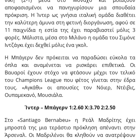
νίκη (2-1) μέσα στο Μόναχο και μοιάζουν
αποφασισμένοι να πανηγυρίσουν μια σπουδαία
πρόκριση. Η Ίντερ ως γνήσια ιταλική ομάδα διαθέτει
την καλύτερη άμυνα στη φετινή διοργάνωση, αφού σε
11 παιχνίδια η εστία της έχει παραβιαστεί μόλις 3
φορές. Μάλιστα, μέσα στο Μιλάνο η ομάδα του Σιμόνε
Ιντζάγκι έχει δεχθεί μόλις ένα γκολ.
Η Μπάγερν δεν πρόκειται να παραδώσει εύκολα τα
όπλα και αναμένεται να ρισκάρει επιθετικά. Οι
Βαυαροί έχουν στόχο να φτάσουν μέχρι τον τελικό
του Champions League που φέτος γίνεται στην έδρα
τους. «Αγκάθι» οι απουσίες τον Νόιερ, Ντέιβις,
Ουπαμεκανό, Μουσιάλα.
Ίντερ – Μπάγερν 1:2.60 Χ:3.70 2:2.50
Στο «Santiago Bernabeu» η Ρεάλ Μαδρίτης έχει
μπροστά της μια τεράστιο πρόκληση απέναντι στην
Άρσεναλ. Οι Μαδριλένοι θα κληθούν να ανατρέψουν