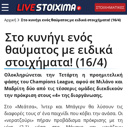
ΣΤΟΙΧΗΜΑΤΙΚΕΣ
Αρχική
Στο κυνήγι ενός θαύματος με ειδικά στοιχήματα! (16/4)
Στο κυνήγι ενός
θαύματος με ειδικά
στοιχήματα! (16/4)
Ολοκληρώνεται την Τετάρτη η προημιτελική
φάσης του Champions League, αφού σε Μιλάνο και
Μαδρίτη δύο από τις τέσσερις ομάδες διεκδικούν
την πρόκριση στους «4» της διοργάνωσης.
Στο «Μεάτσα», Ίντερ και Μπάγερν θα λύσουν τις
διαφορές τους σ’ ένα παιχνίδι που κόβει την ανάσα. Οι
«νερατζούρι» πήραν προβάδισμα πρόκρισης με τη