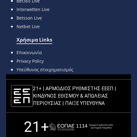
Bet365 Live
Interwetten Live
Betsson Live
Netbet Live
Χρήσιμα Links
Επικοινωνία
Privacy Policy
Υπεύθυνος στοιχηματισμός
21+ | ΑΡΜΟΔΙΟΣ ΡΥΘΜΙΣΤΗΣ ΕΕΕΠ |
ΚΙΝΔΥΝΟΣ ΕΘΙΣΜΟΥ & ΑΠΩΛΕΙΑΣ
ΠΕΡΙΟΥΣΙΑΣ |
ΠΑΙΞΕ ΥΠΕΥΘΥΝΑ
21+