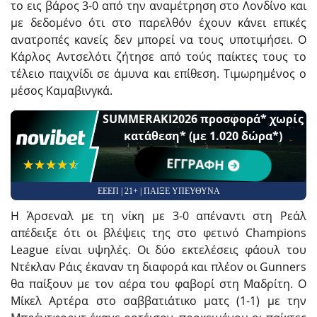
το εις βάρος 3-0 από την αναμέτρηση στο Λονδίνο και
με δεδομένο ότι στο παρελθόν έχουν κάνει επικές
ανατροπές κανείς δεν μπορεί να τους υποτιμήσει. Ο
Κάρλος Αντσελότι ζήτησε από τούς παίκτες τους το
τέλειο παιχνίδι σε άμυνα και επίθεση. Τιμωρημένος ο
μέσος Καμαβινγκά.
SUMMERAKI2026 προσφορά* χωρίς
κατάθεση* (με 1.020 δώρα*)
☆☆☆☆☆
★★★★★
ΕΓΓΡΑΦΗ
ΕΕΕΠ | 21+ | ΠΑΙΞΕ ΥΠΕΥΘΥΝΑ
Η Άρσεναλ με τη νίκη με 3-0 απέναντι στη Ρεάλ
απέδειξε ότι οι βλέψεις της στο φετινό Champions
League είναι υψηλές. Οι δύο εκτελέσεις φάουλ του
Ντέκλαν Ράις έκαναν τη διαφορά και πλέον οι Gunners
θα παίξουν με τον αέρα του φαβορί στη Μαδρίτη. Ο
Μίκελ Αρτέρα στο σαββατιάτικο ματς (1-1) με την