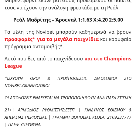
Μπρέντφορντ έκανε ροτέισον, προκειμένου οι παίκτες
τους να έχουν την ανάλογη φρεσκάδα με τη Ρεάλ.
Ρεάλ Μαδρίτης – Άρσεναλ 1:1.63 Χ:4.20 2:5.00
Τα μέλη της Novibet μπορούν καθημερινά να βρουν
προσφορές* για τα μεγάλα παιχνίδια
και κορυφαίο
πρόγραμμα ανταμοιβής*.
Αυτό που θες από το παιχνίδι σου
και στ
o Champions
League
*ΙΣΧΥΟΥΝ ΟΡΟΙ & ΠΡΟΫΠΟΘΕΣΕΙΣ ΔΙΑΘΕΣΙΜΟΙ ΣΤΟ
NOVIBET.GR/INFO/OROI
ΟΙ ΑΠΟΔΟΣΕΙΣ ΕΝΔΕΧΕΤΑΙ ΝΑ ΤΡΟΠΟΠΟΙΗΘΟΥΝ ΑΝΑ ΠΑΣΑ ΣΤΙΓΜΗ
21+| ΑΡΜΟΔΙΟΣ ΡΥΘΜΙΣΤΗΣ:ΕΕΕΠ | ΚΙΝΔΥΝΟΣ ΕΘΙΣΜΟΥ &
ΑΠΩΛΕΙΑΣ ΠΕΡΙΟΥΣΙΑΣ | ΓΡΑΜΜΗ ΒΟΗΘΕΙΑΣ ΚΕΘΕΑ: 2109237777
| ΠΑΙΞΕ ΥΠΕΥΘΥΝΑ.