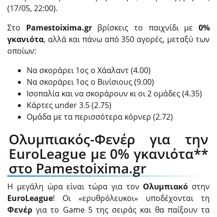
(17/05, 22:00).
Στο
Pamestoixima.gr
βρίσκεις το παιχνίδι με
0%
γκανιότα
, αλλά και πάνω από 350 αγορές, μεταξύ των
οποίων:
Να σκοράρει 1ος ο Χάαλαντ (4.00)
Να σκοράρει 1ος ο Βινίσιους (9.00)
Ισοπαλία και να σκοράρουν κι οι 2 ομάδες (4.35)
Κάρτες under 3.5 (2.75)
Ομάδα με τα περισσότερα κόρνερ (2.72)
Ολυμπιακός-Φενέρ για την
EuroLeague με 0% γκανιότα**
στο Pamestoixima.gr
Η μεγάλη ώρα είναι τώρα για τον
Ολυμπιακό
στην
EuroLeague
! Οι «ερυθρόλευκοι» υποδέχονται τη
Φενέρ
για το Game 5 της σειράς και θα παίξουν τα