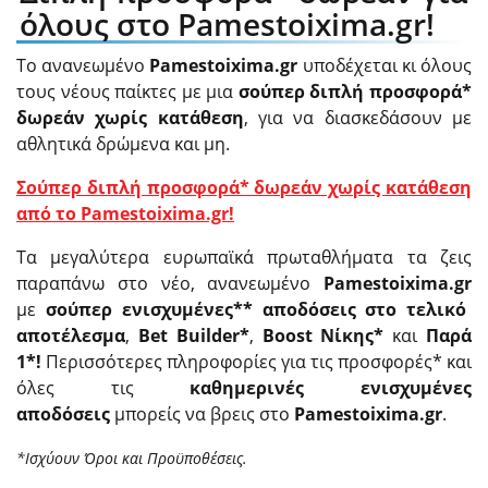
όλους στο Pamestoixima.gr!
Το ανανεωμένο
Pamestoixima.gr
υποδέχεται κι όλους
τους νέους παίκτες με μια
σούπερ διπλή προσφορά*
δωρεάν χωρίς κατάθεση
, για να διασκεδάσουν με
αθλητικά δρώμενα και μη.
Σούπερ διπλή προσφορά* δωρεάν χωρίς κατάθεση
από το Pamestoixima.gr!
Τα μεγαλύτερα ευρωπαϊκά πρωταθλήματα τα ζεις
παραπάνω στο νέο, ανανεωμένο
Pamestoixima.gr
με
σούπερ ενισχυμένες** αποδόσεις στο τελικό
αποτέλεσμα
,
Bet Builder*
,
Boost Νίκης*
και
Παρά
1*!
Περισσότερες πληροφορίες για τις προσφορές* και
όλες τις
καθημερινές ενισχυμένες
αποδόσεις
μπορείς να βρεις στο
Pamestoixima.gr
.
*Ισχύουν Όροι και Προϋποθέσεις.