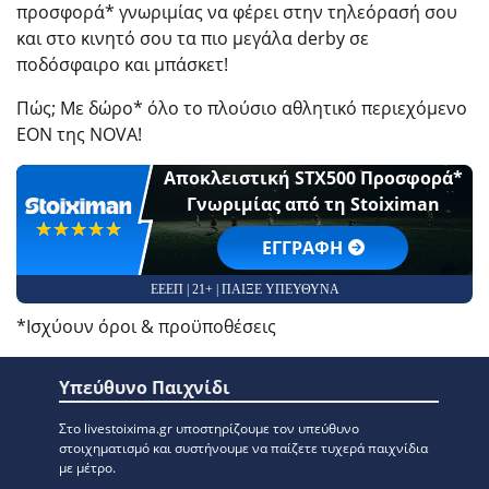
προσφορά* γνωριμίας να φέρει στην τηλεόρασή σου
και στο κινητό σου τα πιο μεγάλα derby σε
ποδόσφαιρο και μπάσκετ!
Πώς; Με δώρο* όλο το πλούσιο αθλητικό περιεχόμενο
EON της NOVA!
Αποκλειστική STX500 Προσφορά*
Γνωριμίας από τη Stoiximan
☆☆☆☆☆
★★★★★
EΓΓΡΑΦΗ
ΕΕΕΠ | 21+ | ΠΑΙΞΕ ΥΠΕΥΘΥΝΑ
*Ισχύουν όροι & προϋποθέσεις
Υπεύθυνο Παιχνίδι
Στο livestoixima.gr υποστηρίζουμε τον υπεύθυνο
στοιχηματισμό και συστήνουμε να παίζετε τυχερά παιχνίδια
με μέτρο.