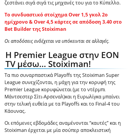
ζεστάνει σιγά σιγά τις μηχανές του για το Κύπελλο.
Το συνδυαστικό στοίχημα Over 1,5 γκολ 2ο
ημίχρονο & Over 4,5 κάρτες σε απόδοση 3.40 στο
Bet Builder της Stoiximan
Οι αποδόσεις ενδέχεται να υπόκεινται σε αλλαγές.
H Premier League στην EON
TV μέσω… Stoiximan!
Τα πιο συναρπαστικά Playoffs της Stoiximan Super
League συνεχίζονται, η μάχη για την κορυφή της
Premier League κορυφώνεται (με το ντέρμπι
Μάντσεστερ Σίτι-Αρσεναλ)και η Ευρωλίγκα μπαίνει
στην τελική ευθεία με τα Playoffs και το Final-4 του
Κάουνας.
Οι επόμενες εβδομάδες αναμένονται “καυτές” και η
Stoiximan έρχεται με μία σούπερ αποκλειστική