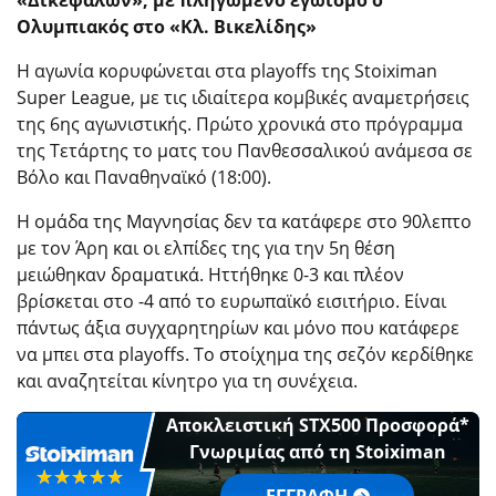
«Δικεφάλων», με πληγωμένο εγωισμό ο
Ολυμπιακός στο «Κλ. Βικελίδης»
Η αγωνία κορυφώνεται στα playoffs της Stoiximan
Super League, με τις ιδιαίτερα κομβικές αναμετρήσεις
της 6ης αγωνιστικής. Πρώτο χρονικά στο πρόγραμμα
της Τετάρτης το ματς του Πανθεσσαλικού ανάμεσα σε
Βόλο και Παναθηναϊκό (18:00).
Η ομάδα της Μαγνησίας δεν τα κατάφερε στο 90λεπτο
με τον Άρη και οι ελπίδες της για την 5η θέση
μειώθηκαν δραματικά. Ηττήθηκε 0-3 και πλέον
βρίσκεται στο -4 από το ευρωπαϊκό εισιτήριο. Είναι
πάντως άξια συγχαρητηρίων και μόνο που κατάφερε
να μπει στα playoffs. To στοίχημα της σεζόν κερδίθηκε
και αναζητείται κίνητρο για τη συνέχεια.
Αποκλειστική STX500 Προσφορά*
Γνωριμίας από τη Stoiximan
☆☆☆☆☆
★★★★★