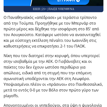
EΓΓΡΑΦΗ
ΕΕΕΠ | 21+ | ΠΑΙΞΕ ΥΠΕΥΘΥΝΑ
Ο Παναθηναϊκός «απέδρασε» με τεράστιο τρίποντο
από την Τούμπα. Προηγήθηκε με τον Μπερνάρ στο
πρώτο μέρος και δέχθηκε την ισοφάριση στο 85′ από
τον Αουγκούστο. Κατάφερε ωστόσο να ανασυνταχθεί
και με εύστοχη εκτέλεση πέναλτι του Ιωαννίδη στις
καθυστερήσεις να επικρατήσει 2-1 του ΠΑΟΚ.
Νίκη που τον διατηρεί στην κορυφή, όπου υπερτερεί
στην ισοβαθμία με την ΑΕΚ. Ο Γιοβάνοβιτς και οι
παίκτες του δεν έχουν ωστόσο περιθώριο για
απώλειες, ειδικά από τη στιγμή που την επόμενη
αγωνιστική υποδέχονται την ΑΕΚ στη Λεωφόρο.
Υποψιασμένοι πλέον οι «πράσινοι» στο Πανθεσσαλικό,
μετά το εντός 0-0 με τον Βόλο στον πρώτο γύρο των
playoffs.
Απογοητευμένοι οι γηπεδούχοι, στα ύψη η ψυχολογία