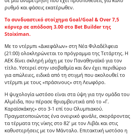
σε μια αναμέτρηση που έχει προϋποθέσεις για καλό
ρυθμό και φάσεις εκατέρωθεν.
Το συνδυαστικό στοίχημα Goal/Goal & Over 7,5
κόρνερ σε απόδοση 3.00 στο Bet Builder της
Stoiximan
.
Με το ντέρμπι «Δικεφάλων» στη Νέα Φιλαδέλφεια
(21:00) ολοκληρώνεται το πρόγραμμα της Τετάρτης. Η
ΑΕΚ δίνει σκληρή μάχη με τον Παναθηναϊκό για τον
τίτλο. Υστερεί στην ισοβαθμία και δεν έχει περιθώριο
για απώλειες, ειδικά από τη στιγμή που ακολουθεί το
ντέρμπι με τους «πράσινους» στη Λεωφόρο.
Η ψυχολογία ωστόσο είναι στα ύψη για την ομάδα του
Αλμέιδα, που πέρασε θριαμβευτικά από το «Γ.
Καραϊσκάκης» στο 3-1 επί του Ολυμπιακού.
Πραγματοποιώντας ένα ονειρικό φινάλε, σκοράροντας
τα τέρματα της νίκης στο 82′ με τον Λιβάι και στις
καθυστερήσεις με τον Μάνταλο. Επιτακτική ωστόσο η