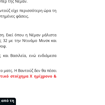
υπέρ της Νέμαν.
αντούζ είχε περισσότερη ώρα τη
στημένες φάσεις.
η. Εκεί όπου η Νέμαν μάλιστα
υς 32 με την Ντινάμο Μινσκ και
σοφ.
και Βασιλεία, ενώ ενδιάμεσα
ο ματς. Η Βαντούζ δεν θα πέσει
τικό στοίχημα Χ ημίχρονο &
 από τη