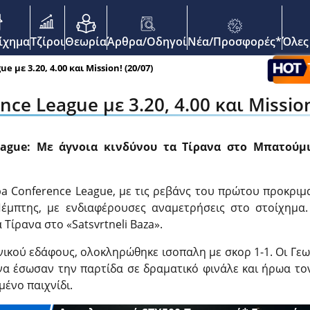
enu
οίχημα
Τζίροι
Θεωρία
Άρθρα/Οδηγοί
Νέα/Προσφορές*
Όλες
 με 3.20, 4.00 και Mission! (20/07)
nce League με 3.20, 4.00 και Mission
eague: Με άγνοια κινδύνου τα Τίρανα στο Μπατούμ
pa Conference League, με τις ρεβάνς του πρώτου προκριμ
έμπτης, με ενδιαφέρουσες αναμετρήσεις στο
στοίχημα
 Τίρανα στο «Satsvrtneli Baza».
ικού εδάφους, ολοκληρώθηκε ισοπαλη με σκορ 1-1. Οι Γε
να έσωσαν την παρτίδα σε δραματικό φινάλε και ήρωα το
μένο παιχνίδι.