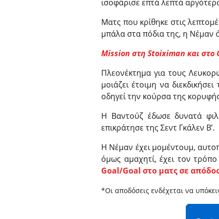
ισοφάρισε επτά λεπτά αργότερα
Ματς που κρίθηκε στις λεπτομέ
μπάλα στα πόδια της, η Νέμαν ό
Μission στη Stoiximan και στο
Πλεονέκτημα για τους Λευκορ
μοιάζει έτοιμη να διεκδικήσει
οδηγεί την κούρσα της κορυφής
Η Βαντούζ έδωσε δυνατά φιλ
επικράτησε της Σεντ Γκάλεν Β’.
Η Νέμαν έχει μομέντουμ, αυτοπ
όμως αμαχητί, έχει τον τρόπο
Goal/Goal στο ματς σε απόδοσ
*Οι αποδόσεις ενδέχεται να υπόκει