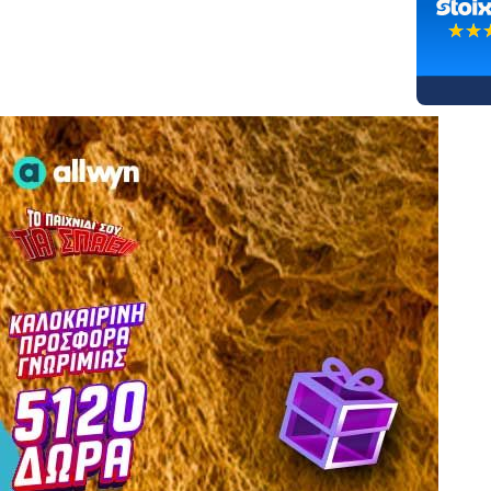
☆☆
★★