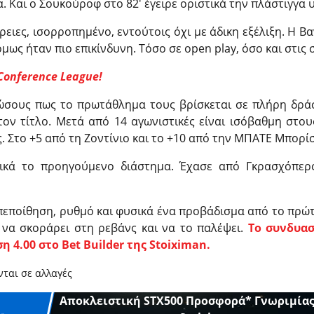
. Και ο Σουκούροφ στο 82′ έγειρε οριστικά την πλάστιγγα 
ρειες, ισορροπημένο, εντούτοις όχι με άδικη εξέλιξη. Η Β
μως ήταν πιο επικίνδυνη. Τόσο σε open play, όσο και στις 
 Conference League!
ώσους πως το πρωτάθλημα τους βρίσκεται σε πλήρη δράσ
 τον τίτλο. Μετά από 14 αγωνιστικές είναι ισόβαθμη στο
. Στο +5 από τη Ζοντίνιο και το +10 από την ΜΠΑΤΕ Μπορί
ικά το προηγούμενο διάστημα. Έχασε από Γκρασχόπερς 
εποίθηση, ρυθμό και φυσικά ένα προβάδισμα από το πρώτ
 να σκοράρει στη ρεβάνς και να το παλέψει.
Το συνδυασ
η 4.00 στο Bet Builder της Stoiximan.
νται σε αλλαγές
Αποκλειστική STX500 Προσφορά* Γνωριμίας