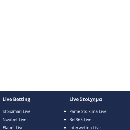
Live Betting
Live Στοίχημα
Stoiximan Live
Pame Stoixima Live
Novibet Live
Bet365 Live
Elabet Live
Interwetten Live