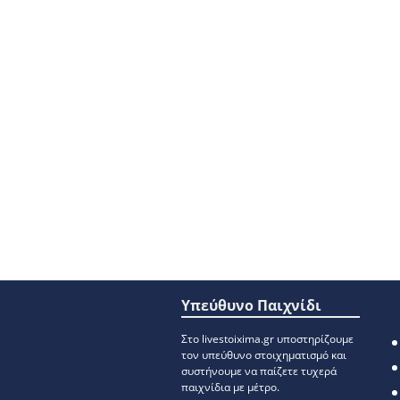
Υπεύθυνο Παιχνίδι
Στο livestoixima.gr υποστηρίζουμε
τον υπεύθυνο στοιχηματισμό και
συστήνουμε να παίζετε τυχερά
παιχνίδια με μέτρο.