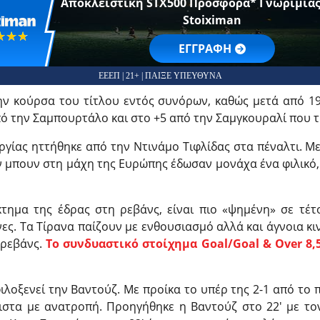
Αποκλειστική STX500 Προσφορά* Γνωριμίας
Stoiximan
☆☆☆
★★★
EΓΓΡΑΦΗ
ΕΕΕΠ | 21+ | ΠΑΙΞΕ ΥΠΕΥΘΥΝΑ
ν κούρσα του τίτλου εντός συνόρων, καθώς μετά από 19
πό την Σαμπουρτάλο και στο +5 από την Σαμγκουραλί που 
ργίας ηττήθηκε από την Ντινάμο Τιφλίδας στα πέναλτι. 
ν μπουν στη μάχη της Ευρώπης έδωσαν μονάχα ένα φιλικό,
τημα της έδρας στη ρεβάνς, είναι πιο «ψημένη» σε τέτο
ες. Τα Τίρανα παίζουν με ενθουσιασμό αλλά και άγνοια κ
 ρεβάνς.
Το συνδυαστικό στοίχημα Goal/Goal & Over 8,
φιλοξενεί την Βαντούζ. Με προίκα το υπέρ της 2-1 από το 
ιστα με ανατροπή. Προηγήθηκε η Βαντούζ στο 22′ με το