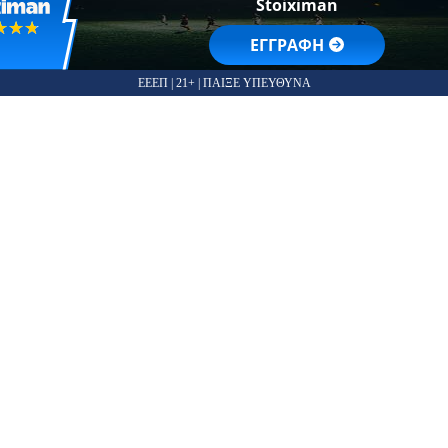
Stoiximan
☆☆☆
★★★
EΓΓΡΑΦΗ
ΕΕΕΠ | 21+ | ΠΑΙΞΕ ΥΠΕΥΘΥΝΑ