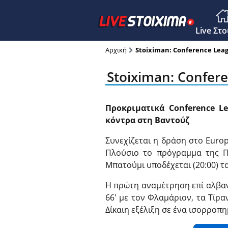
Main M
Live Στ
Αρχική
Stoiximan: Conference League
Stoiximan: Confere
Προκριματικά Conference L
κόντρα στη Βαντούζ
Συνεχίζεται η δράση στο Euro
Πλούσιο το πρόγραμμα της Π
Μπατούμι υποδέχεται (20:00) τα
Η πρώτη αναμέτρηση επί αλβαν
66′ με τον Φλαμάριον, τα Τίρα
Δίκαιη εξέλιξη σε ένα ισορροπη