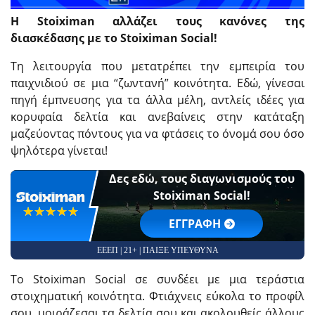
Η Stoiximan αλλάζει τους κανόνες της
διασκέδασης με το Stoiximan Social!
Τη λειτουργία που μετατρέπει την εμπειρία του
παιχνιδιού σε μια “ζωντανή” κοινότητα. Εδώ, γίνεσαι
πηγή έμπνευσης για τα άλλα μέλη, αντλείς ιδέες για
κορυφαία δελτία και ανεβαίνεις στην κατάταξη
μαζεύοντας πόντους για να φτάσεις το όνομά σου όσο
ψηλότερα γίνεται!
Δες εδώ, τους διαγωνισμούς του
Stoiximan Social!
☆☆☆☆☆
★★★★★
EΓΓΡΑΦΗ
ΕΕΕΠ | 21+ | ΠΑΙΞΕ ΥΠΕΥΘΥΝΑ
Το Stoiximan Social σε συνδέει με μια τεράστια
στοιχηματική κοινότητα. Φτιάχνεις εύκολα το προφίλ
σου, μοιράζεσαι τα δελτία σου και ακολουθείς άλλους