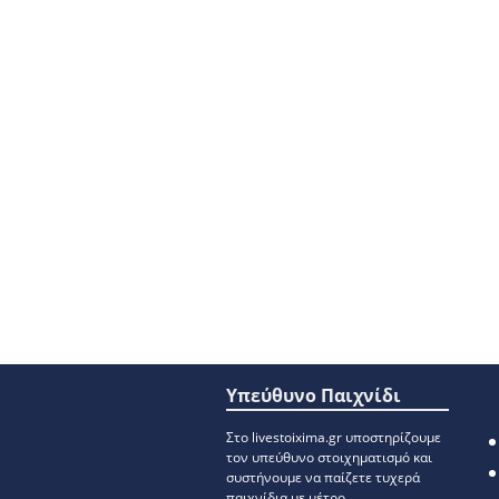
Υπεύθυνο Παιχνίδι
Στο livestoixima.gr υποστηρίζουμε
τον υπεύθυνο στοιχηματισμό και
συστήνουμε να παίζετε τυχερά
παιχνίδια με μέτρο.