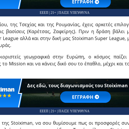
EΓΓΡΑΦΗ
ΕΕΕΠ | 21+ | ΠΑΙΞΕ ΥΠΕΥΘΥΝΑ
ου, της Τσεχίας και της Ρουμανίας, έχεις αρκετές επιλ
ις βασίσεις (Καρέτσας, Ζαφείρης). Πριν η δράση βάλει
 League αλλά και στην δική μας Stoiximan Super League, 
υράς.
ριοριστείς γεωγραφικά στην Ευρώπη, ο κόσμος παίζει
το Mission και να κάνεις δικό σου το έπαθλο, μέχρι και τ
Δες εδώ, τους διαγωνισμούς του Stoiximan 
☆☆☆
★★★
EΓΓΡΑΦΗ
ΕΕΕΠ | 21+ | ΠΑΙΞΕ ΥΠΕΥΘΥΝΑ
ς της Stoiximan, να σου θυμίσουμε πως οι προσφορές συν