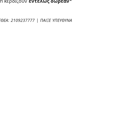
an κερδίζουν
εντελώς δωρεάν*
ΕΘΕΑ: 2109237777 | ΠΑΙΞΕ ΥΠΕΥΘΥΝΑ