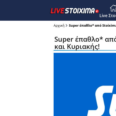
Main M
Live Στ
Αρχική
Super έπαθλο* από Stoixim
Super έπαθλο* απ
και Κυριακής!