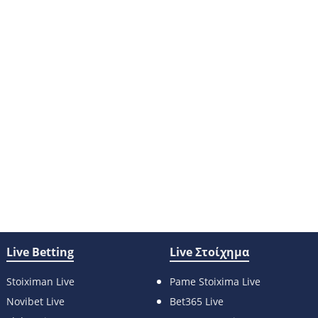
Live Betting
Live Στοίχημα
Stoiximan Live
Pame Stoixima Live
Novibet Live
Bet365 Live