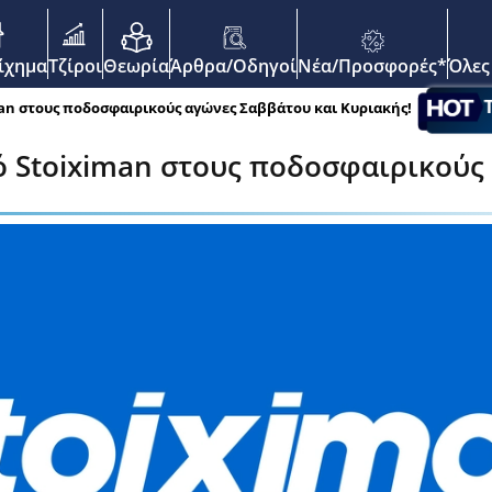
enu
οίχημα
Τζίροι
Θεωρία
Άρθρα/Οδηγοί
Νέα/Προσφορές*
Όλες
an στους ποδοσφαιρικούς αγώνες Σαββάτου και Κυριακής!
ό Stoiximan στους ποδοσφαιρικούς