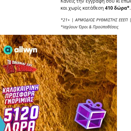
Κάνεις την εγγραφή σου κι επω
και χωρίς κατάθεση
410 δώρα*
.
*​21+ | ΑΡΜΟΔΙΟΣ ΡΥΘΜΙΣΤΗΣ ΕΕΕΠ 
*Ισχύουν Όροι & Προϋποθέσεις