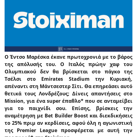
Ο Έντσο Μαρέσκα έκανε πρωτοχρονιά με το βάρος
της απόλυσής του. Ο Ιταλός πρώην χαφ του
Ολυμπιακού δεν θα βρίσκεται στο πάγκο της
Τσέλσι στο Emirates Stadium την Κυριακή,
απέναντι στη Μάντσεστερ Σίτι. Θα επηρεάσει αυτό
θετικά τους Λονδρέζους; Δίνεις απαντήσεις στο
Mission, για ένα super έπαθλο* που σε ανταμείβει
για το παιχνίδι σου. Επίσης, βρίσκεις την
αναμέτρηση με Bet Builder Boost και διεκδικήσεις
το 25% πριμ αν κερδίσεις, αφού όλη η αγωνιστική
της Premier League προσφέρεται με αυτή την