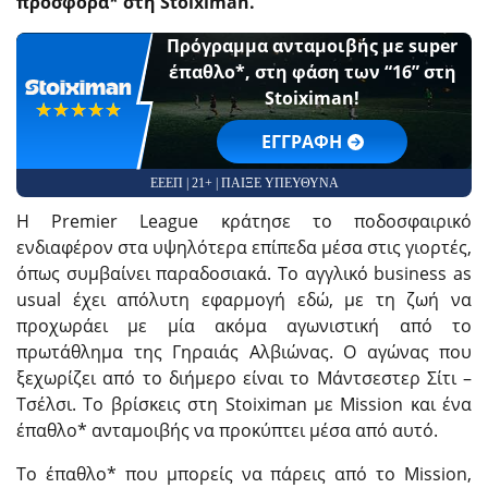
προσφορά* στη Stoiximan.
Πρόγραμμα ανταμοιβής με super
έπαθλο*, στη φάση των “16” στη
Stoiximan!
☆☆☆☆☆
★★★★★
EΓΓΡΑΦΗ
ΕΕΕΠ | 21+ | ΠΑΙΞΕ ΥΠΕΥΘΥΝΑ
H Premier League κράτησε το ποδοσφαιρικό
ενδιαφέρον στα υψηλότερα επίπεδα μέσα στις γιορτές,
όπως συμβαίνει παραδοσιακά. Το αγγλικό business as
usual έχει απόλυτη εφαρμογή εδώ, με τη ζωή να
προχωράει με μία ακόμα αγωνιστική από το
πρωτάθλημα της Γηραιάς Αλβιώνας. Ο αγώνας που
ξεχωρίζει από το διήμερο είναι το Μάντσεστερ Σίτι –
Τσέλσι. Το βρίσκεις στη Stoiximan με Mission και ένα
έπαθλο* ανταμοιβής να προκύπτει μέσα από αυτό.
Το έπαθλο* που μπορείς να πάρεις από το Mission,