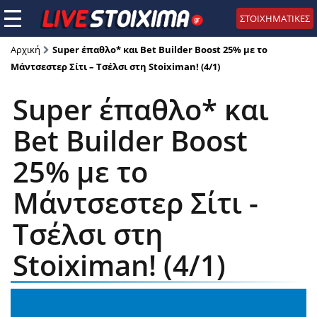
ΣΤΟΙΧΗΜΑΤΙΚΕΣ
Αρχική
Super έπαθλο* και Bet Builder Boost 25% με το
Μάντσεστερ Σίτι – Τσέλσι στη Stoiximan! (4/1)
Super έπαθλο* και
Bet Builder Boost
25% με το
Μάντσεστερ Σίτι -
Τσέλσι στη
Stoiximan! (4/1)