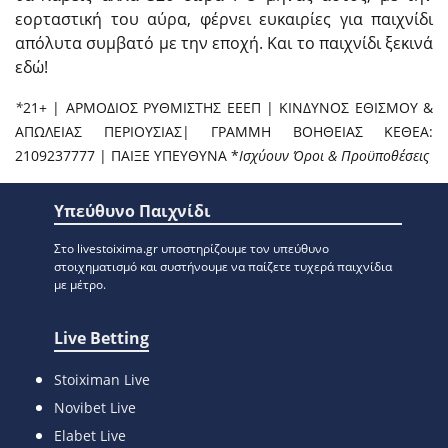
εορταστική του αύρα, φέρνει ευκαιρίες για παιχνίδι
απόλυτα συμβατό με την εποχή. Και το παιχνίδι ξεκινά
εδώ!
*​
21+ | ΑΡΜΟΔΙΟΣ ΡΥΘΜΙΣΤΗΣ ΕΕΕΠ | ΚΙΝΔΥΝΟΣ ΕΘΙΣΜΟΥ &
ΑΠΩΛΕΙΑΣ ΠΕΡΙΟΥΣΙΑΣ| ΓΡΑΜΜΗ ΒΟΗΘΕΙΑΣ ΚΕΘΕΑ:
2109237777 | ΠΑΙΞΕ ΥΠΕΥΘΥΝΑ *
Ισχύουν Όροι & Προϋποθέσεις
Υπεύθυνο Παιχνίδι
Στο livestoixima.gr υποστηρίζουμε τον υπεύθυνο
στοιχηματισμό και συστήνουμε να παίζετε τυχερά παιχνίδια
με μέτρο.
Live Betting
Stoiximan Live
Novibet Live
Elabet Live