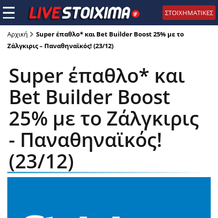
ΣΤΟΙΧΗΜΑΤΙΚΕΣ
Αρχική
Super έπαθλο* και Bet Builder Boost 25% με το
Ζάλγκιρις – Παναθηναϊκός! (23/12)
Super έπαθλο* και
Bet Builder Boost
25% με το Ζάλγκιρις
- Παναθηναϊκός!
(23/12)