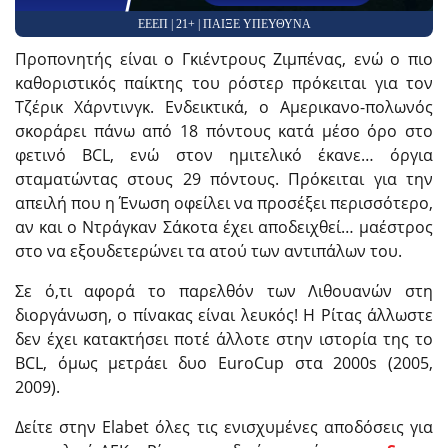
ΕΕΕΠ | 21+ | ΠΑΙΞΕ ΥΠΕΥΘΥΝΑ
Προπονητής είναι ο Γκιέντρους Ζιμπένας, ενώ ο πιο
καθοριστικός παίκτης του ρόστερ πρόκειται για τον
Τζέρικ Χάρντινγκ. Ενδεικτικά, ο Αμερικανο-πολωνός
σκοράρει πάνω από 18 πόντους κατά μέσο όρο στο
φετινό BCL, ενώ στον ημιτελικό έκανε… όργια
σταματώντας στους 29 πόντους. Πρόκειται για την
απειλή που η Ένωση οφείλει να προσέξει περισσότερο,
αν και ο Ντράγκαν Σάκοτα έχει αποδειχθεί… μαέστρος
στο να εξουδετερώνει τα ατού των αντιπάλων του.
Σε ό,τι αφορά το παρελθόν των Λιθουανών στη
διοργάνωση, ο πίνακας είναι λευκός! Η Ρίτας άλλωστε
δεν έχει κατακτήσει ποτέ άλλοτε στην ιστορία της το
BCL, όμως μετράει δυο EuroCup στα 2000s (2005,
2009).
Δείτε στην Elabet όλες τις ενισχυμένες αποδόσεις για