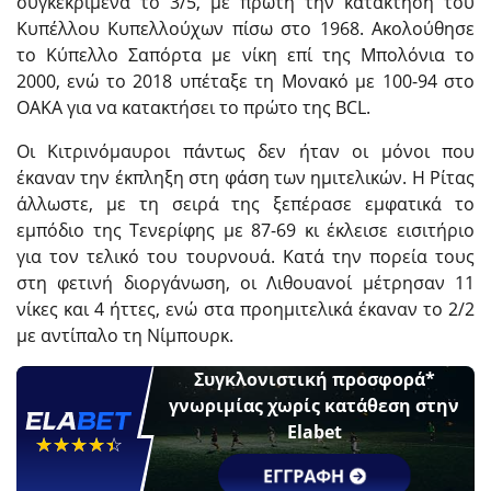
συγκεκριμένα το 3/5, με πρώτη την κατάκτηση του
Κυπέλλου Κυπελλούχων πίσω στο 1968. Ακολούθησε
το Κύπελλο Σαπόρτα με νίκη επί της Μπολόνια το
2000, ενώ το 2018 υπέταξε τη Μονακό με 100-94 στο
ΟΑΚΑ για να κατακτήσει το πρώτο της BCL.
Οι Κιτρινόμαυροι πάντως δεν ήταν οι μόνοι που
έκαναν την έκπληξη στη φάση των ημιτελικών. Η Ρίτας
άλλωστε, με τη σειρά της ξεπέρασε εμφατικά το
εμπόδιο της Τενερίφης με 87-69 κι έκλεισε εισιτήριο
για τον τελικό του τουρνουά. Κατά την πορεία τους
στη φετινή διοργάνωση, οι Λιθουανοί μέτρησαν 11
νίκες και 4 ήττες, ενώ στα προημιτελικά έκαναν το 2/2
με αντίπαλο τη Νίμπουρκ.
Συγκλονιστική προσφορά*
γνωριμίας χωρίς κατάθεση στην
Elabet
☆☆☆☆☆
★★★★★
ΕΓΓΡΑΦΗ