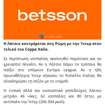
Η Λάτσιο κοντράρεται στη Ρώμη με την Ίντερ στον
τελικό του Coppa Italia.
Σε περίπτωση ισοπαλίας ακολουθεί παράταση και αν
χρειαστεί πέναλτι. Αν η Λάτσιο πάρει το τρόπαιο θα
παίξει στο επόμενο Europa League. Αν η ήδη
πρωταθλήτρια Ίντερ σηκώσει το Κύπελλο Ιταλίας θα
ολοκληρώσει τη σεζόν με το νταμπλ.
Η τυπικά αλλά και ουσιαστικά γηπεδούχος Λάτσιο
μετράει 46 νίκες, 62 ισοπαλίες και 80 ήττες με
αντίπαλο την Ίντερ (206-304 γκολ).