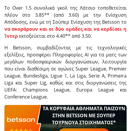
Το Over 1.5 συνολικά γκολ της Λάτσιο τοποθετείται
πλέον στο 3.85** (από 3.60) με την Ενίσχυση
Απόδοσης, ενώ με τη Σούπερ Ενίσχυση της Betsson το
να σκοράρουν και οι δύο ομάδες και να κερδίσει η
Ίντερ
εκτοξεύεται στο 4.40** από 3.50.
Η Betsson, συμβαδίζοντας με τις τεχνολογικές
εξελίξεις, προσφέρει Πληροφορίες AI για τα ματς των
μεγάλων ποδοσφαιρικών διοργανώσεων, λειτουργία
που είναι διαθέσιμη σε αγώνες Super League, Premier
League, Bundesliga, Ligue 1, La Liga, Serie A, Primeira
Liga και Super Lig, καθώς και στις διοργανώσεις της
UEFA: Champions League, Europa League και
Conference League.
ΤΑ ΚΟΡΥΦΑΙΑ ΑΘΛΗΜΑΤΑ ΠΑΙΖΟΥΝ
ΣΤΗΝ BETSSON ΜΕ ΣΟΥΠΕΡ
ΤΟΥΡΝΟΥΑ ΣΤΟΙΧΗΜΑΤΟΣ*
☆☆☆☆☆
★★★★★