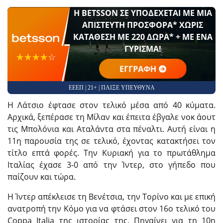
Η BETSSON ΣΕ ΥΠΟΔΕΧΕΤΑΙ ΜΕ ΜΙΑ
ΑΠΙΣΤΕΥΤΗ ΠΡΟΣΦΟΡΑ* ΧΩΡΙΣ
ΚΑΤΑΘΕΣΗ ΜΕ 220 ΔΩΡΑ* + ΜΕ ΕΝΑ
ΓΥΡΙΣΜΑ!
☆☆☆☆☆
★★★★★
ΕΓΓΡΑΦΗ
ΕΕΕΠ | 21+ | ΠΑΙΞΕ ΥΠΕΥΘΥΝΑ
Η Λάτσιο έφτασε στον τελικό μέσα από 40 κύματα.
Αρχικά, ξεπέρασε τη Μίλαν και έπειτα έβγαλε νοκ άουτ
τις Μπολόνια και Αταλάντα στα πέναλτι. Αυτή είναι η
11η παρουσία της σε τελικό, έχοντας κατακτήσει τον
τίτλο επτά φορές. Την Κυριακή για το πρωτάθλημα
Ιταλίας έχασε 3-0 από την Ίντερ, στο γήπεδο που
παίζουν και τώρα.
Η Ίντερ απέκλεισε τη Βενέτσια, την Τορίνο και με επική
ανατροπή την Κόμο για να φτάσει στον 16ο τελικό του
Coppa Italia της ιστορίας της. Πηγαίνει για τη 10η