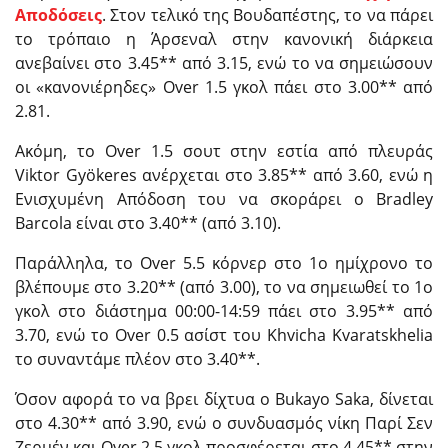
Αποδόσεις
. Στον τελικό της Βουδαπέστης, το να πάρει
το τρόπαιο η Άρσεναλ στην κανονική διάρκεια
ανεβαίνει στο 3.45** από 3.15, ενώ το να σημειώσουν
οι «κανονιέρηδες» Over 1.5 γκολ πάει στο 3.00** από
2.81.
Ακόμη, το Over 1.5 σουτ στην εστία από πλευράς
Viktor Gyökeres ανέρχεται στο 3.85** από 3.60, ενώ η
Ενισχυμένη Απόδοση του να σκοράρει ο Bradley
Barcola είναι στο 3.40** (από 3.10).
Παράλληλα, το Over 5.5 κόρνερ στο 1ο ημίχρονο το
βλέπουμε στο 3.20** (από 3.00), το να σημειωθεί το 1ο
γκολ στο διάστημα 00:00-14:59 πάει στο 3.95** από
3.70, ενώ το Over 0.5 ασίστ του Khvicha Kvaratskhelia
το συναντάμε πλέον στο 3.40**.
Όσον αφορά το να βρει δίχτυα ο Bukayo Saka, δίνεται
στο 4.30** από 3.90, ενώ ο συνδυασμός νίκη Παρί Σεν
Ζερμέν και Over 2.5 γκολ προσφέρεται στο 4.45** στην