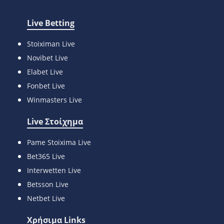
Live Betting
Stoiximan Live
Novibet Live
Elabet Live
Fonbet Live
Winmasters Live
Live Στοίχημα
Pame Stoixima Live
Bet365 Live
Interwetten Live
Betsson Live
Netbet Live
Χρήσιμα Links