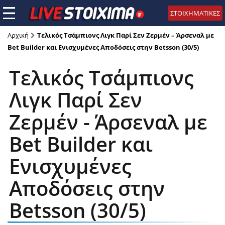
ΣΤΟΙΧΗΜΑΤΙΚΕΣ
Αρχική
Τελικός Τσάμπιονς Λιγκ Παρί Σεν Ζερμέν – Άρσεναλ με
Bet Builder και Ενισχυμένες Αποδόσεις στην Betsson (30/5)
Τελικός Τσάμπιονς
Λιγκ Παρί Σεν
Ζερμέν - Άρσεναλ με
Bet Builder και
Ενισχυμένες
Αποδόσεις στην
Betsson (30/5)