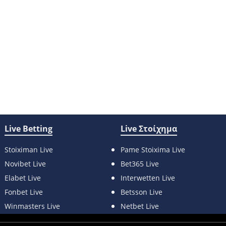
Live Betting
Live Στοίχημα
Stoiximan Live
Pame Stoixima Live
Novibet Live
Bet365 Live
Elabet Live
Interwetten Live
Fonbet Live
Betsson Live
Winmasters Live
Netbet Live