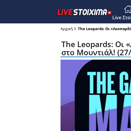
Main M
Live Στ
Αρχική
The Leopards: Οι «Λεοπαρδά
The Leopards: Οι 
στο Μουντιάλ! (27/