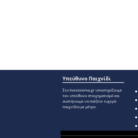
Υπεύθυνο Παιχνίδι
Στο livestoixima.gr υποστηρίζουμε
τον υπεύθυνο στοιχηματισμό και
συστήνουμε να παίζετε τυχερά
παιχνίδια με μέτρο.