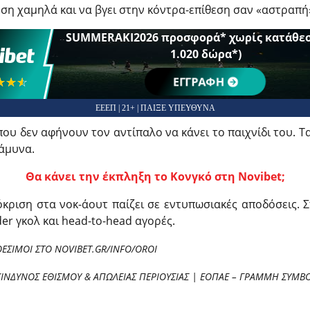
ση χαμηλά και να βγει στην κόντρα-επίθεση σαν «αστραπή
SUMMERAKI2026 προσφορά* χωρίς κατάθεσ
1.020 δώρα*)
☆☆☆
★★★
ΕΓΓΡΑΦΗ
ΕΕΕΠ | 21+ | ΠΑΙΞΕ ΥΠΕΥΘΥΝΑ
ου δεν αφήνουν τον αντίπαλο να κάνει το παιχνίδι του. Τ
 άμυνα.
Θα κάνει την έκπληξη το Κονγκό στη Novibet;
όκριση στα νοκ-άουτ παίζει σε εντυπωσιακές αποδόσεις. 
er γκολ και head-to-head αγορές.
ΘΕΣΙΜΟΙ ΣΤΟ NOVIBET.GR/INFO/OROI
ΚΙΝΔΥΝΟΣ ΕΘΙΣΜΟΥ & ΑΠΩΛΕΙΑΣ ΠΕΡΙΟΥΣΙΑΣ | ΕΟΠΑΕ – ΓΡΑΜΜΗ ΣΥΜΒΟΥ