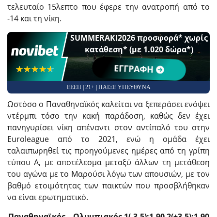
τελευταίο 15λεπτο που έφερε την ανατροπή από το
-14 και τη νίκη.
SUMMERAKI2026 προσφορά* χωρίς
κατάθεση* (με 1.020 δώρα*)
☆☆☆☆☆
★★★★★
ΕΓΓΡΑΦΗ
ΕΕΕΠ | 21+ | ΠΑΙΞΕ ΥΠΕΥΘΥΝΑ
Ωστόσο ο Παναθηναϊκός καλείται να ξεπεράσει ενόψει
ντέρμπι τόσο την κακή παράδοση, καθώς δεν έχει
πανηγυρίσει νίκη απέναντι στον αντίπαλό του στην
Euroleague από το 2021, ενώ η ομάδα έχει
ταλαιπωρηθεί τις προηγούμενες ημέρες από τη γρίπη
τύπου Α, με αποτέλεσμα μεταξύ άλλων τη μετάθεση
του αγώνα με το Μαρούσι λόγω των απουσιών, με τον
βαθμό ετοιμότητας των παικτών που προσβλήθηκαν
να είναι ερωτηματικό.
Παναθηναϊκός – Ολυμπιακός 1(-3.5):1.90 2(+3.5):1.90