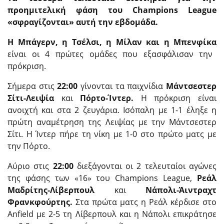
προημιτελική φάση του Champions League
«σφραγίζονται» αυτή την εβδομάδα.
Η Μπάγερν, η Τσέλσι, η Μίλαν
και η Μπενφίκα
είναι οι 4 πρώτες ομάδες που εξασφάλισαν την
πρόκριση.
Σήμερα στις
22:00
γίνονται τα παιχνίδια
Μάντσεστερ
Σίτι-Λειψία
και
Πόρτο-Ίντερ.
Η πρόκριση είναι
ανοιχτή και στα 2 ζευγάρια. Ισόπαλη με 1-1 έληξε η
πρώτη αναμέτρηση της Λειψίας με την Μάντσεστερ
Σίτι. Η Ίντερ πήρε τη νίκη με 1-0 στο πρώτο ματς με
την Πόρτο.
Αύριο στις
22:00
διεξάγονται οι 2 τελευταίοι αγώνες
της φάσης των «16» του Champions League,
Ρεάλ
Μαδρίτης-Λίβερπουλ
και
Νάπολι-Άιντραχτ
Φρανκφούρτης.
Στα πρώτα ματς η Ρεάλ κέρδισε στο
Anfield με 2-5 τη Λίβερπουλ και η Νάπολι επικράτησε