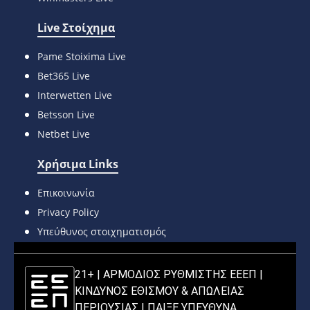
Live Στοίχημα
Pame Stoixima Live
Bet365 Live
Interwetten Live
Betsson Live
Netbet Live
Χρήσιμα Links
Επικοινωνία
Privacy Policy
Υπεύθυνος στοιχηματισμός
21+ | ΑΡΜΟΔΙΟΣ ΡΥΘΜΙΣΤΗΣ ΕΕΕΠ |
ΚΙΝΔΥΝΟΣ ΕΘΙΣΜΟΥ & ΑΠΩΛΕΙΑΣ
ΠΕΡΙΟΥΣΙΑΣ |
ΠΑΙΞΕ ΥΠΕΥΘΥΝΑ