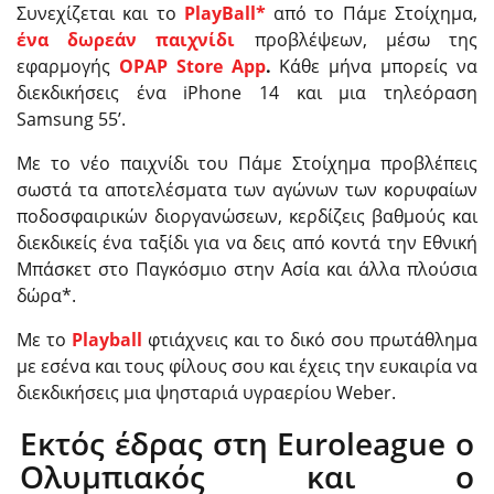
Συνεχίζεται και το
PlayBall*
από το Πάμε Στοίχημα,
ένα
δωρεάν παιχνίδι
προβλέψεων, μέσω της
εφαρμογής
ΟPAP Store App
.
Κάθε μήνα μπορείς να
διεκδικήσεις ένα iPhone 14 και μια τηλεόραση
Samsung 55’.
Με το νέο παιχνίδι του Πάμε Στοίχημα προβλέπεις
σωστά τα αποτελέσματα των αγώνων των κορυφαίων
ποδοσφαιρικών διοργανώσεων, κερδίζεις βαθμούς και
διεκδικείς ένα ταξίδι για να δεις από κοντά την Εθνική
Μπάσκετ στο Παγκόσμιο στην Ασία και άλλα πλούσια
δώρα*.
Με το
Playball
φτιάχνεις και το δικό σου πρωτάθλημα
με εσένα και τους φίλους σου και έχεις την ευκαιρία να
διεκδικήσεις μια ψησταριά υγραερίου Weber.
Εκτός έδρας στη Euroleague ο
Ολυμπιακός και ο