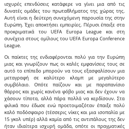
ισχυρές επενδύσεις κατάφερε να γίνει μια από τις
δυνατές ομάδες του πρωταθλήματος της χώρας της.
Αυτή είναι η δεύτερη συνεχόμενη παρουσία της στην
Ευρώπη. Έχει αποκτήσει εμπειρίες. Πέρυσι έπαιξε στα
προκριματικά του UEFA Europa League και στη
συνέχεια στους ομίλους του UEFA Europa Conference
League.
Οι παίκτες της ενδιαφέρονται πολύ για την Ευρώπη
μιας και γνωρίζουν πως οι καλές εμφανίσεις τους σε
αυτό το επίπεδο μπορούν να τους εξασφαλίσουν μια
μεταγραφή σε καλύτερο κλαμπ με μεγαλύτερο
συμβόλαιο. Οπότε παίζουν και με παραπανίσιο
θάρρος και χωρίς κανένα φόβο μιας και δεν έχουν να
χάσουν τίποτα, αλλά πάρα πολλά να κερδίσουν. Στα
φιλικά που έδωσε ενώ προετοιμαζόταν έπαιξε πολύ
καλό ποδόσφαιρο (τέσσερις νίκες και μια ισοπαλία με
15 γκολ υπέρ) αλλά καμία από τις αντιπάλους της δεν
ήταν ιδιαίτερα ισχυρή ομάδα, οπότε οι πραγματικές