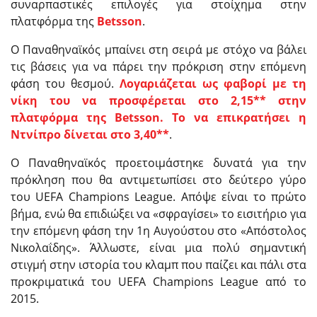
συναρπαστικές επιλογές για στοίχημα στην
πλατφόρμα της
Betsson
.
Ο Παναθηναϊκός μπαίνει στη σειρά με στόχο να βάλει
τις βάσεις για να πάρει την πρόκριση στην επόμενη
φάση του θεσμού.
Λογαριάζεται ως φαβορί με τη
νίκη του να προσφέρεται στο 2,15** στην
πλατφόρμα της Betsson. Το να επικρατήσει η
Ντνίπρο δίνεται στο 3,40**
.
Ο Παναθηναϊκός προετοιμάστηκε δυνατά για την
πρόκληση που θα αντιμετωπίσει στο δεύτερο γύρο
του UEFA Champions League. Απόψε είναι το πρώτο
βήμα, ενώ θα επιδιώξει να «σφραγίσει» το εισιτήριο για
την επόμενη φάση την 1η Αυγούστου στο «Απόστολος
Νικολαΐδης». Άλλωστε, είναι μια πολύ σημαντική
στιγμή στην ιστορία του κλαμπ που παίζει και πάλι στα
προκριματικά του UEFA Champions League από το
2015.