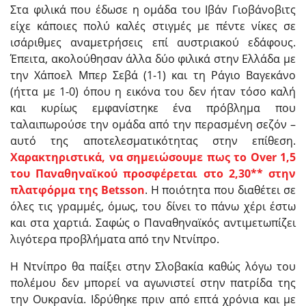
Στα φιλικά που έδωσε η ομάδα του Ιβάν Γιοβάνοβιτς
είχε κάποιες πολύ καλές στιγμές με πέντε νίκες σε
ισάριθμες αναμετρήσεις επί αυστριακού εδάφους.
Έπειτα, ακολούθησαν άλλα δύο φιλικά στην Ελλάδα με
την Χάποελ Μπερ Σεβά (1-1) και τη Ράγιο Βαγεκάνο
(ήττα με 1-0) όπου η εικόνα του δεν ήταν τόσο καλή
και κυρίως εμφανίστηκε ένα πρόβλημα που
ταλαιπωρούσε την ομάδα από την περασμένη σεζόν –
αυτό της αποτελεσματικότητας στην επίθεση.
Χαρακτηριστικά, να σημειώσουμε πως το Over 1,5
του Παναθηναϊκού προσφέρεται στο 2,30** στην
πλατφόρμα της Betsson
. Η ποιότητα που διαθέτει σε
όλες τις γραμμές, όμως, του δίνει το πάνω χέρι έστω
και στα χαρτιά. Σαφώς ο Παναθηναϊκός αντιμετωπίζει
λιγότερα προβλήματα από την Ντνίπρο.
Η Ντνίπρο θα παίξει στην Σλοβακία καθώς λόγω του
πολέμου δεν μπορεί να αγωνιστεί στην πατρίδα της
την Ουκρανία. Ιδρύθηκε πριν από επτά χρόνια και με